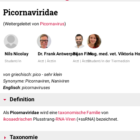
Picornaviridae
(Weitergeleitet von
Picornavirus
)
Nils Nicolay
Dr. Frank Antwerpes
Bijan Fink
Mag. med. vet. Viktoria H
Student/in
Arzt | Ärztin
Arzt | Ärztin
Student/in der Tiermedizin
von griechisch: pico - sehr klein
Synonyme: Picornaviren, Naniviren
Englisch
: picornaviruses
Definition
Als
Picornaviridae
wird eine
taxonomische
Familie
von
ikosaedrischen
Plusstrang-
RNA-Viren
(+ssRNA) bezeichnet.
Taxonomie