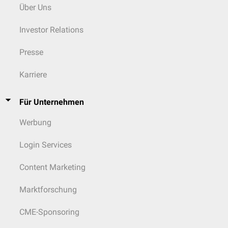
Makulopapulöses
u.a. Echoviren 2, 4, 5, 9, 11, 16, 18,
Über Uns
Exanthem
verschiedene Coxsackie-A-Typen
Investor Relations
Schnupfen
u.a. Coxsackie A1, A11, 21, 24
Presse
u.a. Coxsackie A und B1 bis B5,
"Sommergrippe"
Echoviren 11, 20, Enterovirus 68
Karriere
Pneumonie
Enterovirus 68, 74, 78, Coxsackie A16
Für Unternehmen
Akute
hämorrhagische
Enterovirus 70, Coxsackie A24
Werbung
Konjunktivitis
Login Services
Perinatal
: Myokarditis,
u.a. Coxsackie A und B, Echovirus 11
Hepatitis
, Enzephalitis
Content Marketing
Marktforschung
CME-Sponsoring