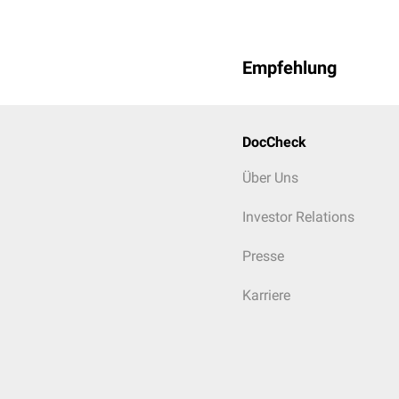
Myelomenigozele
Syringomyelie
Lipomatose
Empfehlung
DocCheck
Über Uns
Investor Relations
Presse
Karriere