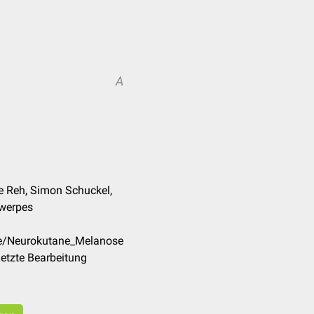
A
nne Reh, Simon Schuckel,
twerpes
de/Neurokutane_Melanose
etzte Bearbeitung