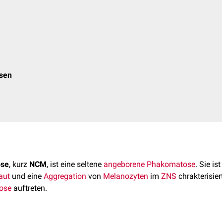
osen
ose
, kurz
NCM
, ist eine seltene
angeborene
Phakomatose
. Sie is
aut
und eine
Aggregation
von
Melanozyten
im
ZNS
chrakterisier
ose
auftreten.