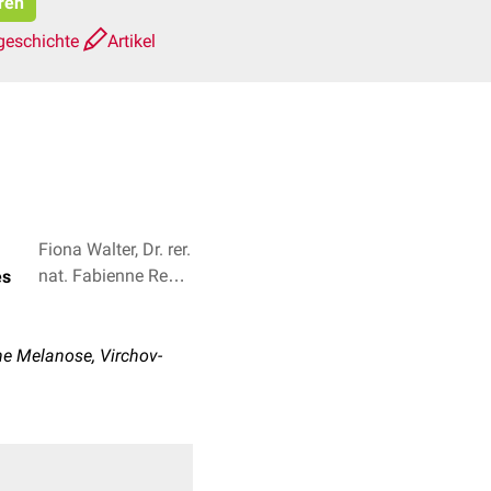
ren
geschichte
Artikel
Fiona Walter, Dr. rer.
nat. Fabienne Reh +
es
3
e Melanose, Virchov-