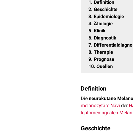
1
Definition
2
Geschichte
3
Epidemiologie
4
Ätiologie
5
Klinik
6
Diagnostik
7
Differentialdiagn
8
Therapie
9
Prognose
10
Quellen
Definition
Die
neurokutane Melan
melanozytäre Nävi
der
H
leptomeningealen Melan
Geschichte