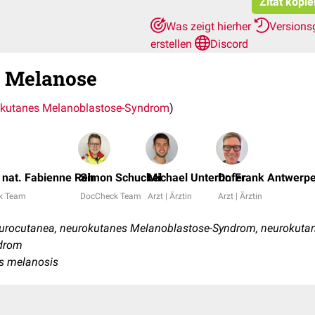
Zitat kopie
Was zeigt hierher
Versions
erstellen
Discord
 Melanose
kutanes Melanoblastose-Syndrom
)
. nat. Fabienne Reh
Simon Schuckel
Michael Unterhofer
Dr. Frank Antwerp
k Team
DocCheck Team
Arzt | Ärztin
Arzt | Ärztin
rocutanea, neurokutanes Melanoblastose-Syndrom, neurokutan
ndrom
s melanosis