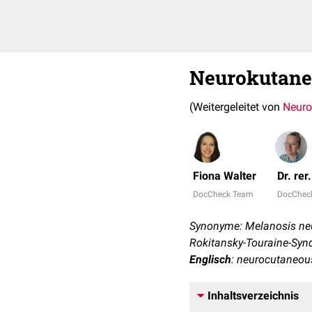
Neurokutane
(Weitergeleitet von
Neuro
Fiona Walter
Dr. rer
DocCheck Team
DocChec
Synonyme: Melanosis neu
Rokitansky-Touraine-Sy
Englisch
: neurocutaneou
Inhaltsverzeichnis