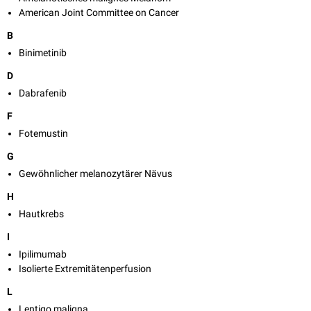
American Joint Committee on Cancer
B
Binimetinib
D
Dabrafenib
F
Fotemustin
G
Gewöhnlicher melanozytärer Nävus
H
Hautkrebs
I
Ipilimumab
Isolierte Extremitätenperfusion
L
Lentigo maligna