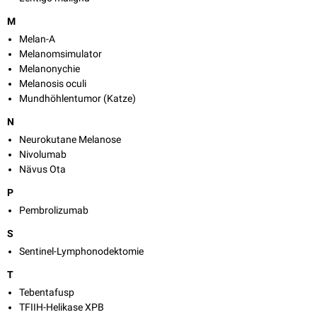
M
Melan-A
Melanomsimulator
Melanonychie
Melanosis oculi
Mundhöhlentumor (Katze)
N
Neurokutane Melanose
Nivolumab
Nävus Ota
P
Pembrolizumab
S
Sentinel-Lymphonodektomie
T
Tebentafusp
TFIIH-Helikase XPB