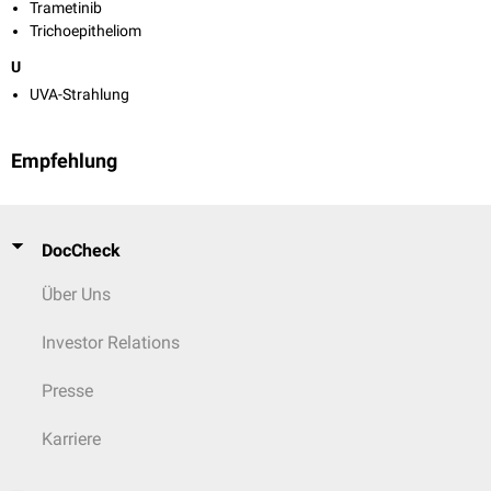
Trametinib
Trichoepitheliom
U
UVA-Strahlung
Empfehlung
DocCheck
Über Uns
Investor Relations
Presse
Karriere