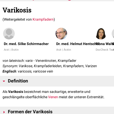
Varikosis
(Weitergeleitet von
Krampfadern
)
Dr. med. Silke Schirrmacher
Dr. med. Helmut Hentschel
Fiona Walt
Arzt | Ärztin
Arzt | Ärztin
DocCheck Te
A
von lateinisch: varix - Venenknoten, Krampfader
Synonym: Varikose, Krampfaderleiden, Krampfadern, Varizen
Englisch
: varicosis, varicose vein
Definition
Als
Varikosis
bezeichnet man sackartige, erweiterte und
geschlängelte oberflächliche
Venen
meist der unteren Extremität.
Formen der Varikosis