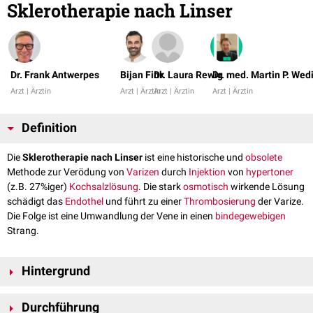
Sklerotherapie nach Linser
Dr. Frank Antwerpes
Bijan Fink
Dr. Laura Rewig
Dr. med. Martin P. Wed
Arzt | Ärztin
Arzt | Ärztin
Arzt | Ärztin
Arzt | Ärztin
Definition
Die
Sklerotherapie nach Linser
ist eine historische und
obsolete
Methode zur Verödung von
Varizen
durch
Injektion
von
hypertoner
(z.B. 27%iger)
Kochsalzlösung
. Die stark
osmotisch
wirkende Lösung
schädigt das
Endothel
und führt zu einer
Thrombosierung
der Varize.
Die Folge ist eine Umwandlung der Vene in einen
bindegewebigen
Strang.
Hintergrund
Bereits Anfang des 20. Jahrhunderts stellte
Paul Linser
(1871 – 1963),
Durchführung
Wegbereiter der modernen
Phlebologie
, systematische Untersuchungen