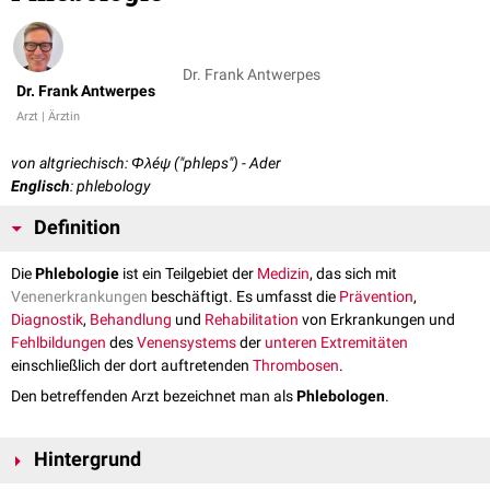
Dr. Frank Antwerpes
Dr. Frank Antwerpes
Arzt | Ärztin
von altgriechisch: Φλéψ ("phleps") - Ader
Englisch
: phlebology
Definition
Die
Phlebologie
ist ein Teilgebiet der
Medizin
, das sich mit
Venenerkrankungen
beschäftigt. Es umfasst die
Prävention
,
Diagnostik
,
Behandlung
und
Rehabilitation
von Erkrankungen und
Fehlbildungen
des
Venensystems
der
unteren Extremitäten
einschließlich der dort auftretenden
Thrombosen
.
Den betreffenden Arzt bezeichnet man als
Phlebologen
.
Hintergrund