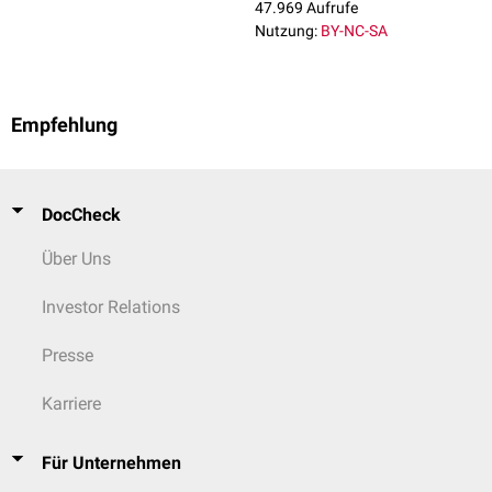
Venensystem der unteren Extremitäten, z.B.
Phlebextraktion
,
47.969 Aufrufe
Perforantenligatur
,
Miniphlebochirurgie
und
Varikotomie
Nutzung:
BY-NC-SA
Empfehlung
DocCheck
Über Uns
Investor Relations
Presse
Karriere
Für Unternehmen