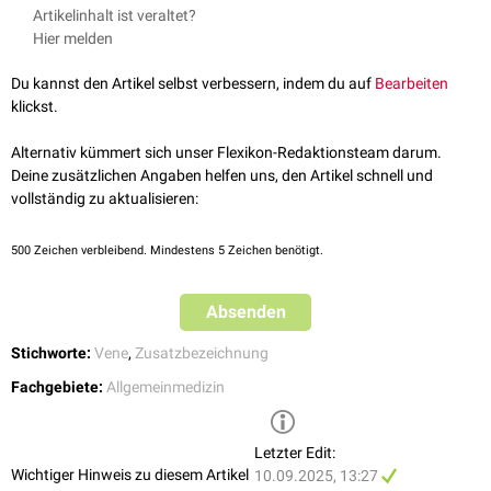
Phlebologie ist eine ärztliche
Zusatzbezeichnung
, die durch eine
Artikelinhalt ist veraltet?
Weiterbildung
erworben werden kann. Phlebologen sind in der Regel
Hier melden
Fachärzte
für
Allgemeinmedizin
, für
Chirurgie
, für
Dermatologie
oder für
Innere Medizin
. Voraussetzung ist eine mindestens 2jährige klinische
Du kannst den Artikel selbst verbessern, indem du auf
Bearbeiten
Tätigkeit. Die speziellen phlebologischen Inhalte werden im Rahmen einer
klickst.
1½ jährigen Weiterbildung an einer dazu ermächtigen
Weiterbildungsstätte
vermittelt. Sie umfassen die:
Alternativ kümmert sich unser Flexikon-Redaktionsteam darum.
selbständige Durchführung und Befundung von Untersuchungen mit
Deine zusätzlichen Angaben helfen uns, den Artikel schnell und
der
Photoplethysmographie
, der
Phlebodynamometrie
und
vollständig zu aktualisieren:
Venenverschlussplethysmographie
selbständige Durchführung der
Sklerosierungstherapie
500
Zeichen verbleibend. Mindestens 5 Zeichen benötigt.
selbständige Durchführung der Behandlung der
chronischen
Veneninsuffizienz
und ihrer Komplikationen einschließlich des
Ulcus
Absenden
cruris
selbständige Durchführung, Behandlung und Nachbehandlung von
Stichworte:
Vene
,
Zusatzbezeichnung
thrombotischen Erkrankungen der Venen, der unteren Extremitäten
ausschließlich aktiv wiedereröffnender Verfahren
Fachgebiete:
Allgemeinmedizin
selbständige Durchführung der
Kompressionstherapie
mit
Kompressionswechselverbänden
,
Kompressionsdauerverbänden
und apparativen intermittierenden Kompressionsbehandlungen
Letzter Edit:
selbständige Durchführung von operativen Eingriffen am
epifaszialen
Wichtiger Hinweis zu diesem Artikel
10.09.2025, 13:27