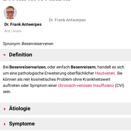
Dr. Frank Antwerpes
Dr. Frank Antwerpes
Arzt | Ärztin
Synonym: Besenreiservenen
Definition
Bei
Besenreiservarizen
, oder einfach
Besenreisern
, handelt es sich
um eine pathologische Erweiterung oberflächlicher
Hautvenen
. Sie
können als rein kosmetisches Problem ohne Krankheitswert
auftreten oder Symptom einer
chronisch-venösen Insuffizienz
(CVI)
sein.
Ätiologie
Besenreiser sind meist
genetisch
bedingt. Sie resultieren aus einer
Symptome
Wandschwäche der
intradermalen
Venen, die unter Einwirkung des
Gefäßdrucks zu einer
Dilatation
der Gefäße führt. Ihre Entstehung wird