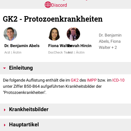
Discord
GK2 - Protozoenkrankheiten
Dr. Benjamin
Abels, Fiona
Dr. Benjamin Abels
Fiona Walter
Emrah Hircin
Walter + 2
Arzt | Ärztin
DocCheck Team
Arzt | Ärztin
Einleitung
Die folgende Auflistung enthält die im
GK2
des
IMPP
bzw. im
ICD-10
unter Ziffer B50-B64 aufgeführten Krankheitsbilder der
"Protozoenkrankheiten".
Krankheitsbilder
B50-B64 Protozoenkrankheiten
Hauptartikel