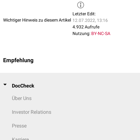
Stanzbiopsat
Letzter Edit:
Arzneistoffe
Wichtiger Hinweis zu diesem Artikel
12.07.2022, 13:16
Arteether
,
Artemether
,
Artesunat
,
Chloroquin
,
pentavalentes Antimon
,
4.932 Aufrufe
Benznidazol
,
Nifurtimox
Nutzung:
BY-NC-SA
Prophylaxe
Chemoprophylaxe
,
Expositionsprophylaxe
,
Repellents
,
Moskitonetz
Empfehlung
siehe auch
:
FlexiReader: GK2 - Gesamtübersicht
DocCheck
Über Uns
Investor Relations
Presse
Karriere