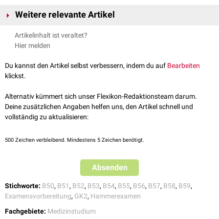
In den folgenden Flexikonartikeln sind weiterführende Informationen zu
Weitere relevante Artikel
den verschiedenen Krankheitsbildern aufgeführt.
Malaria
Leishmaniose
Artikelinhalt ist veraltet?
Allgemeine Begriffe
Malaria quartana
Schlafkrankheit
Hier melden
Infektion
,
Protozoen
,
Tropenkrankheit
,
Parasit
Malaria tertiana
Chagas-Krankheit
Malaria tropica
Toxoplasmose
Du kannst den Artikel selbst verbessern, indem du auf
Bearbeiten
Klinik
klickst.
Kopfschmerzen
,
Fieber
,
Bronchitis
,
Diarrhö
,
Bewusstseinstrübung
,
Krampfanfall
,
Niereninsuffizienz
,
Makel
,
Papel
,
Lymphadenitis
Alternativ kümmert sich unser Flexikon-Redaktionsteam darum.
Deine zusätzlichen Angaben helfen uns, den Artikel schnell und
Erreger
vollständig zu aktualisieren:
Plasmodium malariae
,
Plasmodium vivax
,
Plasmodium ovale
,
Plasmodium falciparum
,
Plasmodium knowlesi
,
Leishmania
,
500
Zeichen verbleibend. Mindestens 5 Zeichen benötigt.
Trypanosoma
,
Trypanosoma brucei
,
Trypanosoma cruzi
,
Toxoplasma
gondii
Absenden
Vektoren
Anopheles-Mücke
,
Sandmücke
,
Tsetse-Fliege
Stichworte:
B50
,
B51
,
B52
,
B53
,
B54
,
B55
,
B56
,
B57
,
B58
,
B59
,
Examensvorbereitung
,
GK2
,
Hammerexamen
Diagnostik
Fachgebiete:
Medizinstudium
Reiseanamnese
,
dicker Tropfen
,
Antikörpernachweis
,
Mikroskopie
,