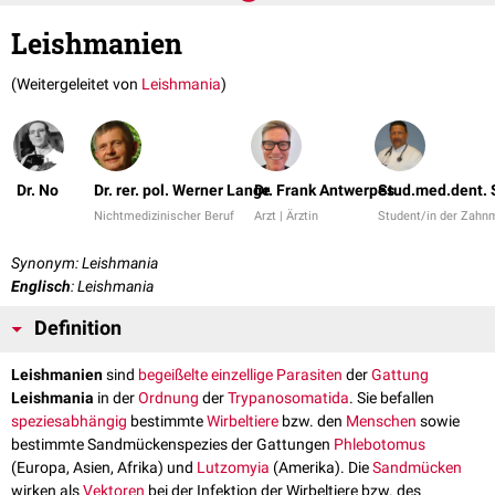
Leishmanien
(Weitergeleitet von
Leishmania
)
Dr. No
Dr. rer. pol. Werner Lange
Dr. Frank Antwerpes
Stud.med.dent. 
Nichtmedizinischer Beruf
Arzt | Ärztin
Student/in der Zahn
Synonym: Leishmania
Englisch
: Leishmania
Definition
Leishmanien
sind
begeißelte
einzellige
Parasiten
der
Gattung
Leishmania
in der
Ordnung
der
Trypanosomatida
. Sie befallen
speziesabhängig
bestimmte
Wirbeltiere
bzw. den
Menschen
sowie
bestimmte Sandmückenspezies der Gattungen
Phlebotomus
(Europa, Asien, Afrika) und
Lutzomyia
(Amerika). Die
Sandmücken
wirken als
Vektoren
bei der Infektion der Wirbeltiere bzw. des