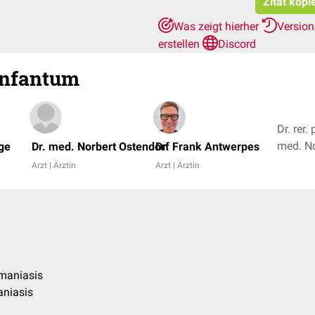
Zitat kopi
Was zeigt hierher
Versio
erstellen
Discord
infantum
Dr. rer.
nge
Dr. med. Norbert Ostendorf
Dr. Frank Antwerpes
Arzt | Ärztin
Arzt | Ärztin
hmaniasis
niasis