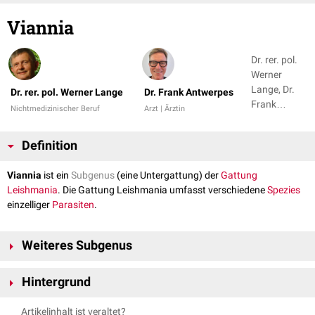
Viannia
Dr. rer. pol.
Werner
Lange, Dr.
Dr. rer. pol. Werner Lange
Dr. Frank Antwerpes
Frank
Nichtmedizinischer Beruf
Arzt | Ärztin
Antwerpes
Definition
Viannia
ist ein
Subgenus
(eine Untergattung) der
Gattung
Leishmania
. Die Gattung Leishmania umfasst verschiedene
Spezies
einzelliger
Parasiten
.
Weiteres Subgenus
Zur Gattung Leishmania gehören zwei Subgenera, die humanpathogene
Hintergrund
Erreger enthalten. Neben Viannia ist dies das Subgenus
Leishmania
. Alle
humanpathogenen Erreger, die nicht dem Subgenus Viannia angehören,
Leishmanien vom Subgenus Viannia sind die
Erreger
von
kutanen
und
Artikelinhalt ist veraltet?
werden dem Subgenus Leishmania zugerechnet.