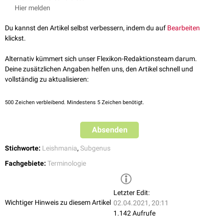
mukokutanen
Leishmaniosen
.
Spezies
des Subgenus Viannia sind nur in
Hier melden
der Neuen Welt (d.h. in Amerika) vertreten.
Wie alle Leishmanien-Spezies in Amerika werden
humanpathogene
Du kannst den Artikel selbst verbessern, indem du auf
Bearbeiten
Leishmanien des Subgenus Viannia durch
Sandmücken
der Gattung
klickst.
Lutzomyia
auf den Menschen übertragen.
Reservoirwirte
sind
verschiedene
Wirbeltiere
(z.B.
Nagetiere
, Beuteltiere,
Edentaten
,
Hunde
).
Alternativ kümmert sich unser Flexikon-Redaktionsteam darum.
Durch Leishmanien vom Subgenus Viannia übertragene Infektionen sind
Deine zusätzlichen Angaben helfen uns, den Artikel schnell und
also
Zoonosen
.
vollständig zu aktualisieren:
Unter den relevanten humanpathogenen Spezies gehören die folgenden
dem Subgenus Viannia an:
500
Zeichen verbleibend. Mindestens 5 Zeichen benötigt.
Leishmania brasiliensis
Leishmania peruviana
Absenden
Leishmania guyanensis
Leishmania panamensis
Stichworte:
Leishmania
,
Subgenus
Leishmania naiffi
Fachgebiete:
Terminologie
Typische Merkmale von Leishmaniosen, die durch Leishmanien vom
Subgenus Viannia ausgelöst werden, sind:
Letzter Edit:
Monate oder Jahre nach Auftreten einer kutanen Leishmaniose kann
Wichtiger Hinweis zu diesem Artikel
02.04.2021, 20:11
aufgrund
hämatogener
oder
lymphogener
Disseminierung
eine
1.142 Aufrufe
mukokutane Leishmaniose
einer unbehandelten kutanen