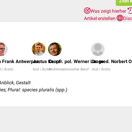
Zitat 
Was zeigt hierher
Artikel erstellen
Dis
)
h
. Frank Antwerpes
Justus Knopf
Dr. rer. pol. Werner Lange
Dr. med. Norbert O
t | Ärztin
Arzt | Ärztin
Nichtmedizinischer Beruf
Arzt | Ärztin
Anblick, Gestalt
s; Plural: species pluralis (spp.)