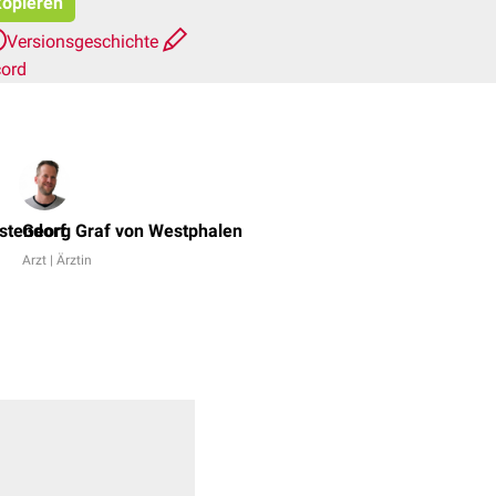
kopieren
Versionsgeschichte
cord
Dr.
No,
stendorf
Georg Graf von Westphalen
Florian
Arzt | Ärztin
Hauch
+
6