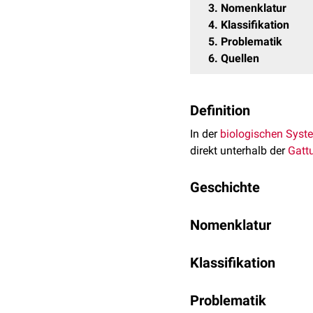
3
Nomenklatur
4
Klassifikation
5
Problematik
6
Quellen
Definition
In der
biologischen Syst
direkt unterhalb der
Gatt
Geschichte
Der Artbegriff findet sich
Nomenklatur
Aristoteles wie auch Pla
der
Evolutionstheorie
, al
Im Zusammenhang mit dem
entdeckte und die Entwic
Klassifikation
unterschiedlich verwend
Es sind mittlerweile knap
Es gibt mehrere Klassifik
Die Spezies bezeichn
Problematik
geschätzt, dass es insge
aufgeführt:
Nomenklatur benannt