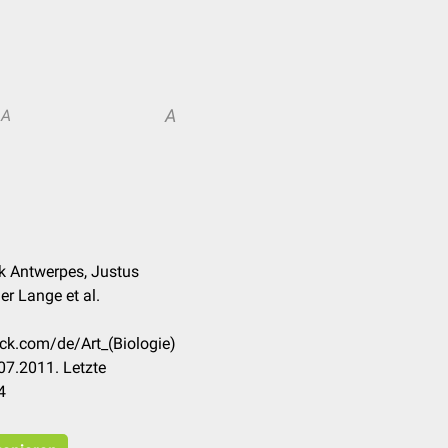
A
A
nk Antwerpes, Justus
ner Lange et al.
eck.com/de/Art_(Biologie)
07.2011. Letzte
4