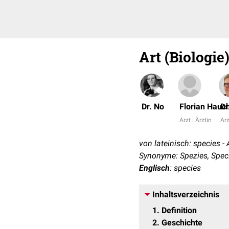
Art (Biologie
Dr. No
Florian Hauc
Dr
Arzt | Ärztin
Arz
von lateinisch: species - 
Synonyme: Spezies, Specie
Englisch
: species
Inhaltsverzeichnis
1
Definition
2
Geschichte