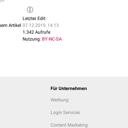
gie
ose
wurde auch von der Entwicklung einer mukokutanen Leishmanio
Letzter Edit:
sem Artikel
07.12.2019, 14:13
Leishmaniose
1.342 Aufrufe
che Variante der
rezidivierenden kutanen Leishmaniose
wird in 
Nutzung:
BY-NC-SA
Für Unternehmen
Werbung
Login Services
Content Marketing