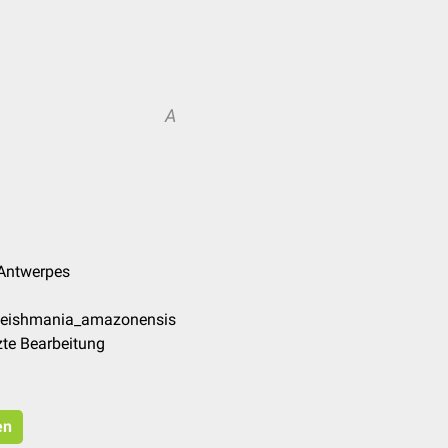
A
k Antwerpes
/Leishmania_amazonensis
zte Bearbeitung
en