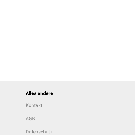
se im Nasenrachenraum
der medizinischen
Alles andere
Kontakt
AGB
Datenschutz