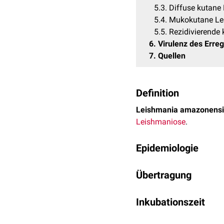
5.3
Diffuse kutane
5.4
Mukokutane Le
5.5
Rezidivierende
6
Virulenz des Erre
7
Quellen
Definition
Leishmania amazonensi
Leishmaniose
.
Epidemiologie
Erreger des Leishmania-
Übertragung
geringer
Endemizität
in s
auch im trockenen Busch
Leishmania amazonensis
Sekundärwäldern Brasilien
Inkubationszeit
wichtigste Vektor
Lutzomy
Kolumbien, Ecuador, Fra
Überträger
Lutzomyia re
Die
Inkubationszeit
beträ