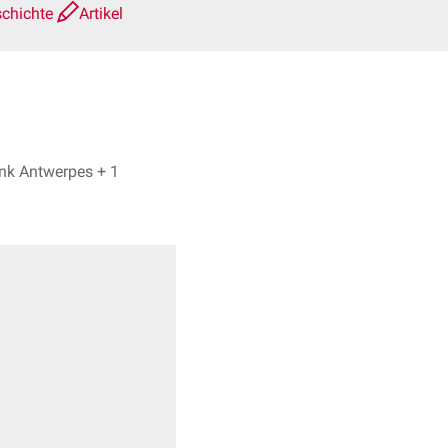
schichte
Artikel
Dr. rer. pol. Werner Lange, Dr. Frank Antwerpes + 1