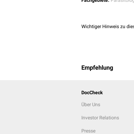
Fachgebiete:
Parasitolo
Mukokutane Leishmani
In vereinzelten Fällen 
[
2
]
berichtet.
Wichtiger Hinweis zu die
Rezidivierende kutane 
Auch eine südamerikanis
Literatur erwähnt.
Empfehlung
DocCheck
Über Uns
Investor Relations
Presse