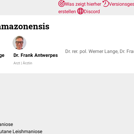
Was zeigt hierher
Versionsge
erstellen
Discord
amazonensis
nge
Dr. Frank Antwerpes
Arzt | Ärztin
aniose
kutane Leishmaniose