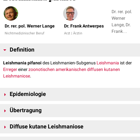
Dr. rer. pol.
Werner
Lange, Dr.
Dr. rer. pol. Werner Lange
Dr. Frank Antwerpes
Frank
Nichtmedizinischer Beruf
Arzt | Ärztin
Antwerpes +
1
Definition
Leishmania pifanoi
des Leishmanien-Subgenus
Leishmania
ist der
Erreger
einer
zoonotischen
amerikanischen
diffusen kutanen
Leishmaniose
.
Epidemiologie
Der Erreger wurde bisher nur in Venezuela festgestellt, und zwar vor
Übertragung
[
1
]
allem in den Staaten Yaracuy, Lara and Miranda.
Die
Sandmücke
Lutzomyia flaviscutellata
ist der einzige bekannte
Vektor
Diffuse kutane Leishmaniose
[
2
]
[
1
]
für den Erreger.
[
2
]
Die
Reservoirwirte
sind unbekannt
, vermutet werden verschiedene
Wie
Leishmania mexicana
und
Leishmania amazonensis
gehört