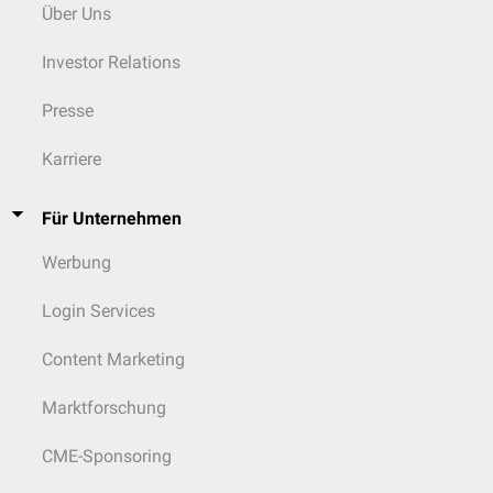
Über Uns
Forschung in Bezug auf südamerikanische Leishmanien-Spezies in den
letzten Jahrzehnten dominant mit dem Subgenus Viannia befasst hat
Investor Relations
und dass der Leishmania-mexicana-Komplex eher stiefmütterlich
behandelt wurde.
Presse
Je nachdem, welche Erregerstämme in Untersuchungen aus- oder
eingeblendet werden und welches Typisierungsverfahren verwendet
Karriere
wird, kommt man zu unterschiedlichen Ergebnissen. Wie auch einige
andere Veröffentlichungen bezeichnet z.B. der medizinhistorische PLOS-
[
4
]
Artikel
aus dem Jahr 2016 Leishmania pifanoi als ein Synonym von
Für Unternehmen
Leishmania mexicana. Eine Referenz zum Beleg dieser Behauptung wird
nicht geliefert, wohl aber die Bemerkung, dass in allen Studien bisher zu
Werbung
wenige Proben für einen tatsächlichen Beleg verschiedener neuer
Identifikationsergebnisse untersucht wurden. Die erste Erwähnung
Login Services
diffuser kutaner Leishmaniose wird nach Kenia ins Jahr 1969 mit dem
Erreger
Leishmania aethiopica
verlegt. Gemäß Lainson fand die erste
Content Marketing
Beschreibung im Jahr 1946 bezogen auf Venezuela statt, und der
verantwortliche Erreger wurde später als Leishmania pifanoi bezeichnet.
Marktforschung
[
1
]
Ein nicht diskriminierendes Ergebnis molekulargenetischer
CME-Sponsoring
Untersuchungen besagt lediglich, dass bestimmte Erregerstämme
bezüglich eines bestimmten Verfahrens nicht unterschieden werden