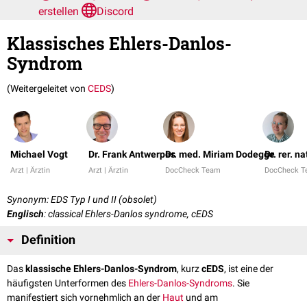
erstellen
Discord
Klassisches Ehlers-Danlos-
Syndrom
(Weitergeleitet von
CEDS
)
Michael Vogt
Dr. Frank Antwerpes
Dr. med. Miriam Dodegge
Dr. rer. n
Arzt | Ärztin
Arzt | Ärztin
DocCheck Team
DocCheck 
Synonym: EDS Typ I und II (obsolet)
Englisch
: classical Ehlers-Danlos syndrome, cEDS
Definition
Das
klassische Ehlers-Danlos-Syndrom
, kurz
cEDS
, ist eine der
häufigsten Unterformen des
Ehlers-Danlos-Syndroms
. Sie
manifestiert sich vornehmlich an der
Haut
und am