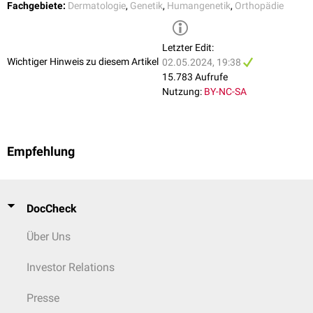
(
Frühgeburtlichkeit
durch
Zervixinsuffizienz
) als auch mütterliche
Fachgebiete:
Dermatologie
,
Genetik
,
Humangenetik
,
Orthopädie
Komplikationen (
Geburtsverletzungen
, Uterus-/Blasenprolaps nach
Geburt) möglich.
Letzter Edit:
Wichtiger Hinweis zu diesem Artikel
02.05.2024, 19:38
15.783 Aufrufe
Nutzung:
BY-NC-SA
Empfehlung
DocCheck
Über Uns
Investor Relations
Presse