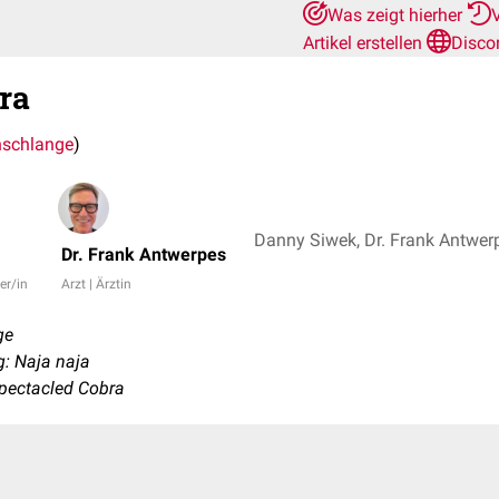
Was zeigt hierher
Artikel erstellen
Disco
ra
enschlange
)
Danny Siwek, Dr. Frank Antwer
Dr. Frank Antwerpes
er/in
Arzt | Ärztin
ge
: Naja naja
Spectacled Cobra