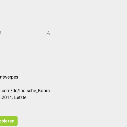
A
A
Antwerpes
ck.com/de/Indische_Kobra
.2014. Letzte
opieren