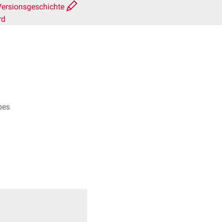
Versionsgeschichte
rd
pes