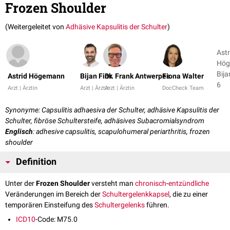
Frozen Shoulder
(Weitergeleitet von
Adhäsive Kapsulitis der Schulter
)
Astr
Hög
Bija
Astrid Högemann
Bijan Fink
Dr. Frank Antwerpes
Fiona Walter
6
Arzt | Ärztin
Arzt | Ärztin
Arzt | Ärztin
DocCheck Team
Synonyme: Capsulitis adhaesiva der Schulter, adhäsive Kapsulitis der
Schulter, fibröse Schultersteife, adhäsives Subacromialsyndrom
Englisch
: adhesive capsulitis, scapulohumeral periarthritis, frozen
shoulder
Definition
Unter der
Frozen Shoulder
versteht man
chronisch
-
entzündliche
Veränderungen im Bereich der
Schultergelenkkapsel
, die zu einer
temporären Einsteifung des
Schultergelenks
führen.
ICD10
-Code: M75.0