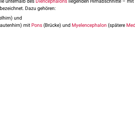
le unterhalb des
Diencephalons
liegenden Hirnabschnitte – mi
 bezeichnet. Dazu gehören:
elhirn) und
autenhirn) mit
Pons
(Brücke) und
Myelencephalon
(spätere
Med