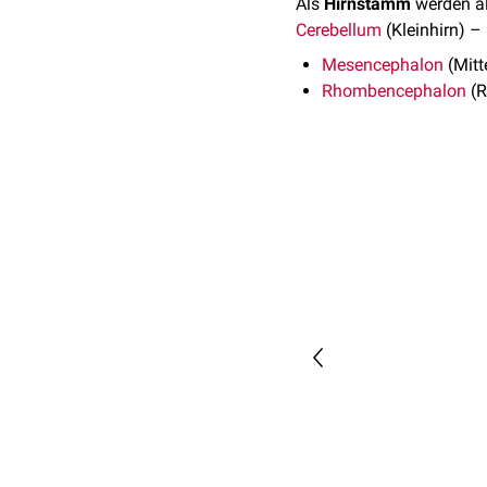
Als
Hirnstamm
werden al
Cerebellum
(Kleinhirn) –
Mesencephalon
(Mitt
Rhombencephalon
(R