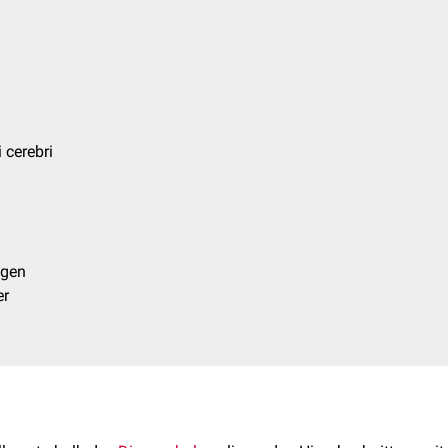
 cerebri
ngen
er