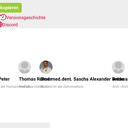
t kopieren
Versionsgeschichte
Discord
Peter
Thomas Rohner
Stud.med.dent. Sascha Alexander Bröse
Andrea
n der Humanmedizin
Notfallsanitäter/in
Student/in der Zahnmedizin
Arzt | Ärzt