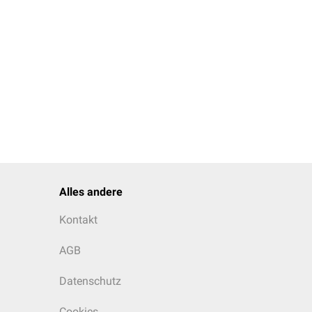
ra zu finden, im gesamten
t dem Verteilungsmuster
alrohrs
. Als weitere graue
ticularis
wird die
 Steuerung der
bestimmten Muster (=
um (
Area postrema
)
öher als in der
weißen
.
er Pons.
und dient als Seh- und
Alles andere
Kontakt
AGB
Datenschutz
Cookies