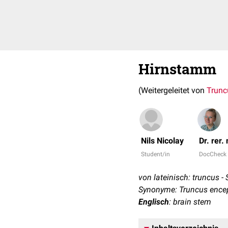
Hirnstamm
(Weitergeleitet von
Trunc
Nils Nicolay
Dr. rer.
Student/in
DocCheck
von lateinisch: truncus -
Synonyme: Truncus enceph
Englisch
: brain stem