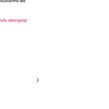
t Ausnahme des
ulla oblongata
).