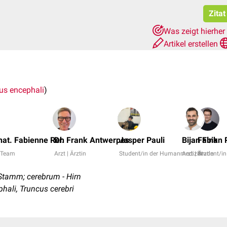
Zita
Was zeigt hierher
Artikel erstellen
us encephali
)
 nat. Fabienne Reh
Dr. Frank Antwerpes
Jasper Pauli
Bijan Fink
Fabian 
 Team
Arzt | Ärztin
Student/in der Humanmedizin
Arzt | Ärztin
Student/i
 Stamm; cerebrum - Hirn
ali, Truncus cerebri