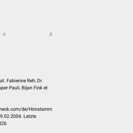
A
A
 nat. Fabienne Reh, Dr.
er Pauli, Bijan Fink et
ccheck.com/de/Hirnstamm
9.02.2004. Letzte
026