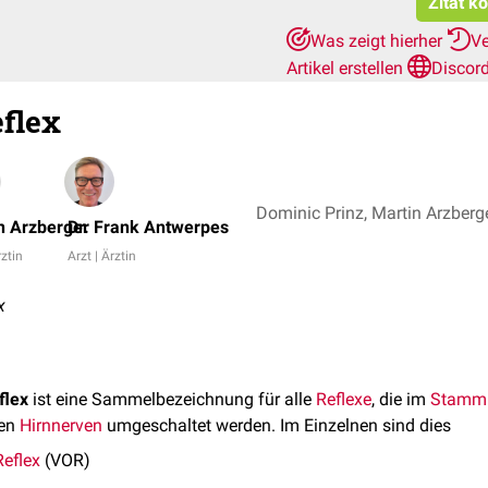
Zitat k
Was zeigt hierher
Ve
Artikel erstellen
Discor
flex
n Arzberger
Dr. Frank Antwerpes
rztin
Arzt | Ärztin
x
flex
ist eine Sammelbezeichnung für alle
Reflexe
, die im
Stammh
den
Hirnnerven
umgeschaltet werden. Im Einzelnen sind dies
Reflex
(VOR)