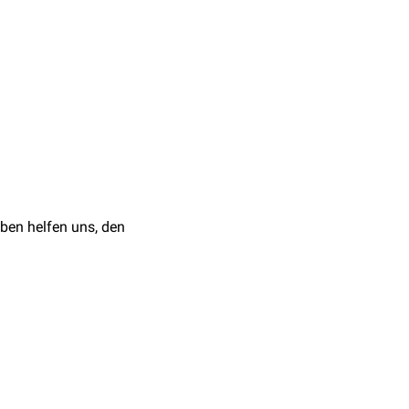
en der
Hirntod
-Diagnostik
ben helfen uns, den