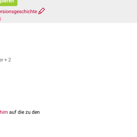
opieren
rsionsgeschichte
d
Dominic Prinz, Martin Arzberger + 2
irn
auf die zu den