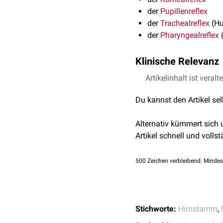
der
Pupillenreflex
der
Trachealreflex
(Hu
der
Pharyngealreflex
(
Klinische Relevanz
Die Überprüfung der Ref
Artikelinhalt ist veralt
siehe auch:
neurologisc
Du kannst den Artikel se
Alternativ kümmert sich
Artikel schnell und vollst
500
Zeichen verbleibend. Mindes
Stichworte:
Hirnstamm
,