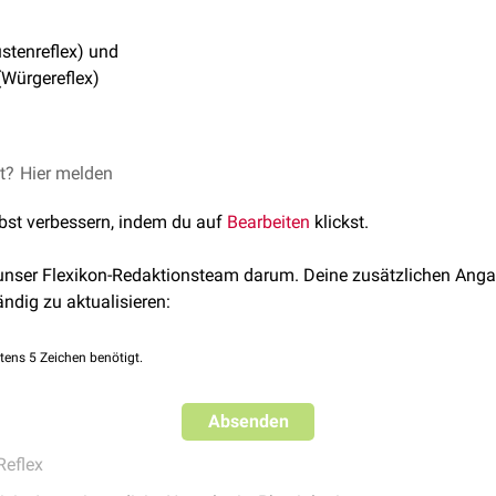
stenreflex) und
Würgereflex)
lexe ermöglicht die Beurteilung der Stammhirnfunktion im Rahm
et?
Hier melden
he Untersuchung
lbst verbessern, indem du auf
Bearbeiten
klickst.
 unser Flexikon-Redaktionsteam darum. Deine zusätzlichen Anga
ändig zu aktualisieren:
tens 5 Zeichen benötigt.
Absenden
Reflex