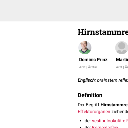
Hirnstammre
Dominic Prinz
Marti
Arzt | Ärztin
Arzt | Ä
Englisch
: brainstem refle
Definition
Der Begriff
Hirnstammre
Effektor
organen
ziehen
der
vestibulookuläre 
der
Kornealreflex