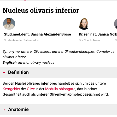
Nucleus olivaris inferior
Stud.med.dent. Sascha Alexander Bröse
Dr. rer. nat. Janica Nol
F
Student/in der Zahnmedizin
DocCheck Team
S
Synonyme: unterer Olivenkern, unterer Olivenkernkomplex, Complexus
olivaris inferior
Englisch
: inferior olivary nucleus
Definition
Bei den
Nuclei olivares inferiores
handelt es sich um das untere
Kerngebiet
der
Olive
in der
Medulla oblongata
, das in seiner
Gesamtheit auch als
unterer Olivenkernkomplex
bezeichnet wird.
Anatomie