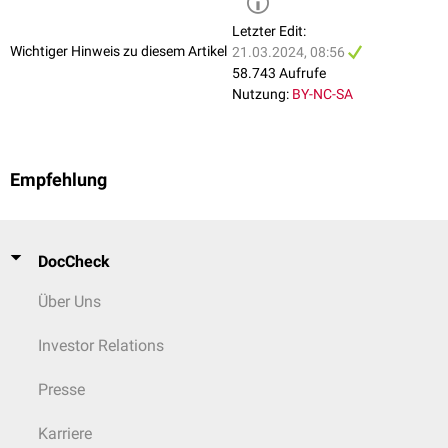
bilden den größten Teil des oberen
Kleinhirnstiels
. Sie ziehen als
Tractus
Letzter Edit:
cerebellothalamicus
nach Kreuzung zum
kontralateralen
Thalamus
Wichtiger Hinweis zu diesem Artikel
21.03.2024, 08:56
(
Nucleus ventralis lateralis
und
Nucleus ventralis intralaminaris
) und
58.743 Aufrufe
dann zum Neocortex. Die Hauptaufgabe des Nucleus dentatus ist die
Nutzung:
BY-NC-SA
Modulation und Regulation von zielmotorischen Bewegungen.
Empfehlung
DocCheck
Über Uns
Investor Relations
Presse
Karriere