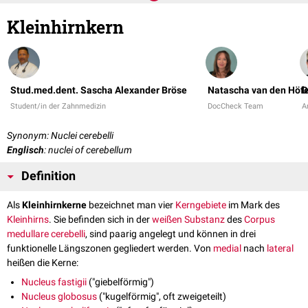
Kleinhirnkern
Stud.med.dent. Sascha Alexander Bröse
Natascha van den Höfe
D
Student/in der Zahnmedizin
DocCheck Team
Ar
Synonym: Nuclei cerebelli
Englisch
: nuclei of cerebellum
Definition
Als
Kleinhirnkerne
bezeichnet man vier
Kerngebiete
im Mark des
Kleinhirns
. Sie befinden sich in der
weißen Substanz
des
Corpus
medullare cerebelli
, sind paarig angelegt und können in drei
funktionelle Längszonen gegliedert werden. Von
medial
nach
lateral
heißen die Kerne:
Nucleus fastigii
("giebelförmig")
Nucleus globosus
("kugelförmig", oft zweigeteilt)