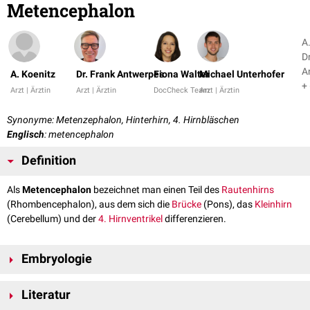
Metencephalon
A.
D
A
A. Koenitz
Dr. Frank Antwerpes
Fiona Walter
Michael Unterhofer
+
Arzt | Ärztin
Arzt | Ärztin
DocCheck Team
Arzt | Ärztin
Synonyme: Metenzephalon, Hinterhirn, 4. Hirnbläschen
Englisch
: metencephalon
Definition
Als
Metencephalon
bezeichnet man einen Teil des
Rautenhirns
(Rhombencephalon), aus dem sich die
Brücke
(Pons), das
Kleinhirn
(Cerebellum) und der
4. Hirnventrikel
differenzieren.
Embryologie
Das Metencephalon gehört zu den
sekundären Hirnbläschen
. Es
Literatur
entsteht in der fünften
Entwicklungswoche
aus der oberen
rostralen