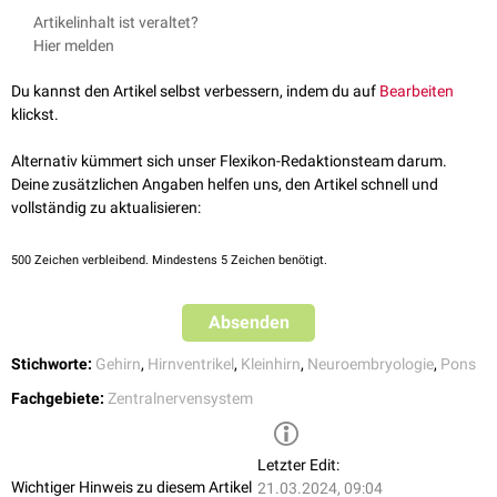
Hälfte des
embryonalen
Rhombencephalons. Bis zum dritten
Kahle et al.: Taschenatlas Anatomie 3 (Nervensystem und
Artikelinhalt ist veraltet?
Entwicklungsmonat entwickelt sich das Metencephalon zur Pons und
Sinnesorgane), 10. Auflage, Thieme, 2009
Hier melden
zum Cerebellum weiter.
Radiopaedia: Metencephalon
, abgerufen am 12.1.2023
Aus dem
dorsalen
Anteil des Rhombencephalons entsteht das
Moini et al.
Embryology
, Epidemiology of Brain and Spinal Tumors,
Du kannst den Artikel selbst verbessern, indem du auf
Bearbeiten
Myelencephalon
, aus dem sich schließlich das
verlängerte Rückenmark
2021
klickst.
(Medulla oblongata) entwickelt.
Der
rostrale
Anteil des Cerebellums wird zudem vom
Mittelhirn
Alternativ kümmert sich unser Flexikon-Redaktionsteam darum.
(Mesencephalon) gebildet. Die Bildung des Boden des 4. Hirnventrikels
Deine zusätzlichen Angaben helfen uns, den Artikel schnell und
erfolgt anteilig durch das Myelencephalon.
vollständig zu aktualisieren:
500
Zeichen verbleibend. Mindestens 5 Zeichen benötigt.
Absenden
Stichworte:
Gehirn
,
Hirnventrikel
,
Kleinhirn
,
Neuroembryologie
,
Pons
Fachgebiete:
Zentralnervensystem
Letzter Edit:
Wichtiger Hinweis zu diesem Artikel
21.03.2024, 09:04