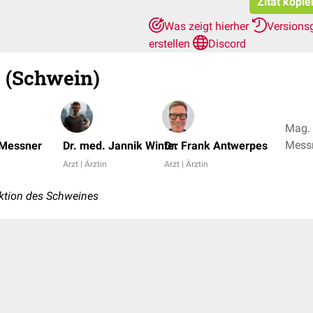
Zitat kopie
Was zeigt hierher
Versions
erstellen
Discord
e (Schwein)
Mag. 
Messn
 Messner
Dr. med. Jannik Winter
Dr. Frank Antwerpes
Arzt | Ärztin
Arzt | Ärztin
ektion des Schweines