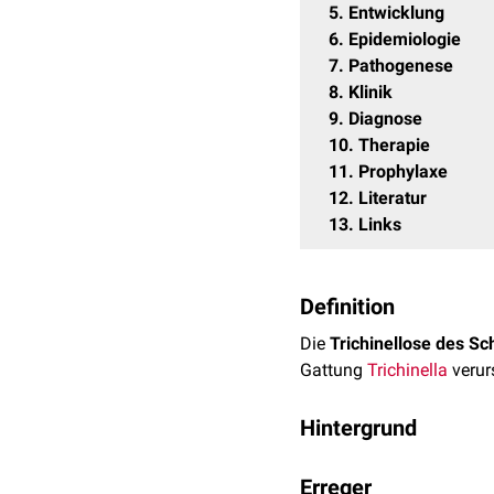
5
Entwicklung
6
Epidemiologie
7
Pathogenese
8
Klinik
9
Diagnose
10
Therapie
11
Prophylaxe
12
Literatur
13
Links
Definition
Die
Trichinellose des S
Gattung
Trichinella
verur
Hintergrund
Parasiten der Gattung Tr
Erreger
anschließend die
Skelet