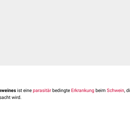
chweines
ist eine
parasitär
bedingte
Erkrankung
beim
Schwein
, 
sacht wird.
ichinella (Ordnung:
Trichinellida
) befallen im gleichen
Wirt
anfan
tmuskulatur
. Sie sind die
Erreger
der Trichinellose des Schweines