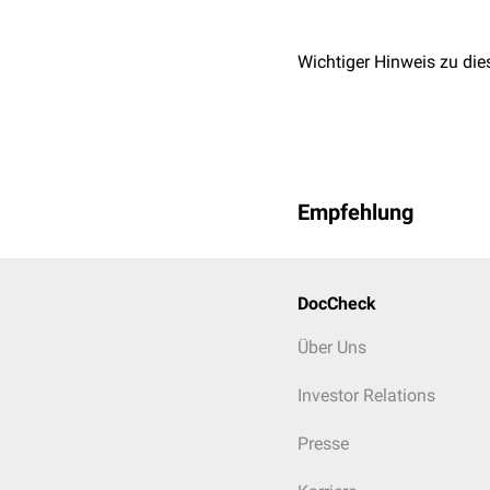
Größe schwank - je nach W
spiralig ein. Innerhalb d
Wichtiger Hinweis zu die
Jahre, beim Schwein bis 
Ein neuer Wirt infiziert 
Wirte. Bei Tieren wurde
Aus epidemiologischer Si
längere Zeit zu überlebe
Empfehlung
DocCheck
Über Uns
Investor Relations
Presse