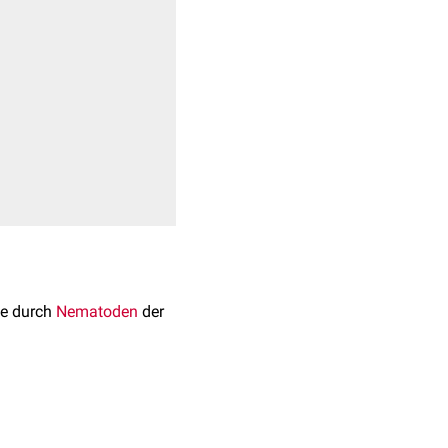
die durch
Nematoden
der
gs den
Darm
und
 und der
Trichinose
des