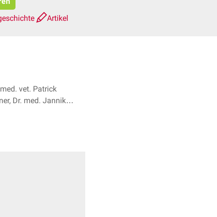
ren
geschichte
Artikel
med. vet. Patrick
er, Dr. med. Jannik
Winter + 1