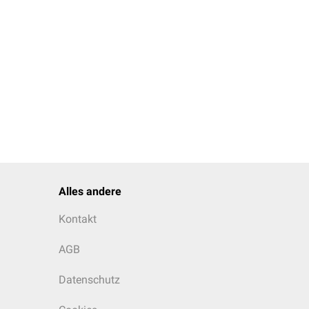
 zur 3. Woche p.i.
m Menschen bis zu 31
em Fleisch infizierter
chinellen beobachtet.
e Muskeltrichinellen
Alles andere
Kontakt
AGB
Datenschutz