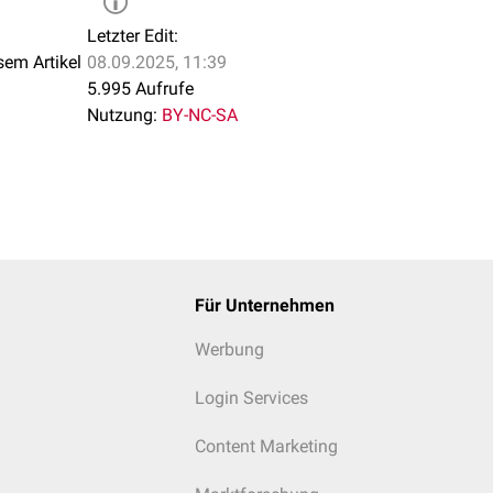
irt - zwischen 0,18 und 0,95 mm Länge. Die Larve rollt sich bis
Letzter Edit:
er Kapsel bleiben Trichinella-Larven jahrelang lebensfähig (bei
sem Artikel
08.09.2025, 11:39
zu 11 Jahre).
5.995 Aufrufe
sich durch die perorale Aufnahme infektiöser Muskellarven mit roh
Nutzung:
BY-NC-SA
n auch Infektionen durch Aufnahme von
Exkrementen
mit Darmtri
cht ist es wichtig zu wissen, dass nach dem
Tod
eines Wirtes di
n vermögen.
Für Unternehmen
Werbung
Login Services
Content Marketing