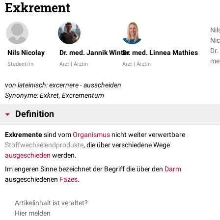
Exkrement
Nil
Nic
Dr.
Nils Nicolay
Dr. med. Jannik Winter
Dr. med. Linnea Mathies
me
Student/in
Arzt | Ärztin
Arzt | Ärztin
Ja
Win
von lateinisch: excernere - ausscheiden
+ 1
Synonyme: Exkret, Excrementum
Definition
Exkremente
sind vom
Organismus
nicht weiter verwertbare
Stoffwechselendprodukte
, die über verschiedene Wege
ausgeschieden
werden.
Im engeren Sinne bezeichnet der Begriff die über den
Darm
ausgeschiedenen
Fäzes
.
Artikelinhalt ist veraltet?
Hier melden