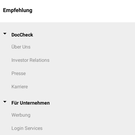
Empfehlung
DocCheck
Über Uns
Investor Relations
Presse
Karriere
Für Unternehmen
Werbung
Login Services