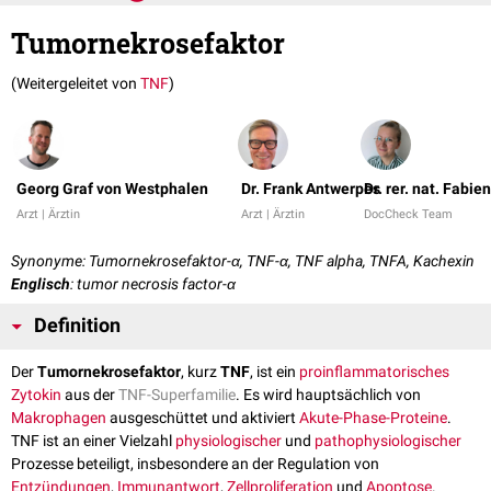
Tumornekrosefaktor
(Weitergeleitet von
TNF
)
Georg Graf von Westphalen
Dr. Frank Antwerpes
Dr. rer. nat. Fabi
Arzt | Ärztin
Arzt | Ärztin
DocCheck Team
Synonyme: Tumornekrosefaktor-α, TNF-α, TNF alpha, TNFA, Kachexin
Englisch
: tumor necrosis factor-α
Definition
Der
Tumornekrosefaktor
, kurz
TNF
, ist ein
proinflammatorisches
Zytokin
aus der
TNF-Superfamilie
. Es wird hauptsächlich von
Makrophagen
ausgeschüttet und aktiviert
Akute-Phase-Proteine
.
TNF ist an einer Vielzahl
physiologischer
und
pathophysiologischer
Prozesse beteiligt, insbesondere an der Regulation von
Entzündungen
,
Immunantwort
,
Zellproliferation
und
Apoptose
.