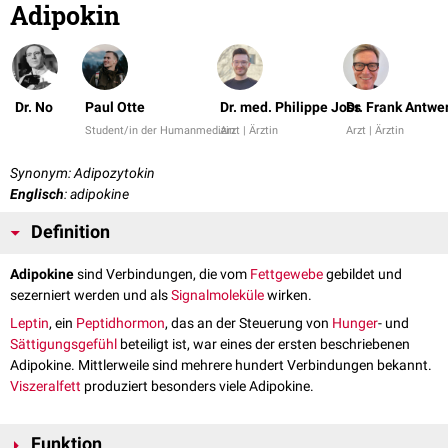
Adipokin
Dr. No
Paul Otte
Dr. med. Philippe Joss
Dr. Frank Antwe
Student/in der Humanmedizin
Arzt | Ärztin
Arzt | Ärztin
Synonym: Adipozytokin
Englisch
: adipokine
Definition
Adipokine
sind Verbindungen, die vom
Fettgewebe
gebildet und
sezerniert werden und als
Signalmoleküle
wirken.
Leptin
, ein
Peptidhormon
, das an der Steuerung von
Hunger
- und
Sättigungsgefühl
beteiligt ist, war eines der ersten beschriebenen
Adipokine. Mittlerweile sind mehrere hundert Verbindungen bekannt.
Viszeralfett
produziert besonders viele Adipokine.
Funktion