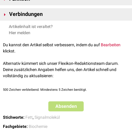
Adipokine sind eine heterogene Gruppe von Verbindungen, die viele
Verbindungen
verschiedene Prozesse beeinflussen. Dazu gehören der
Lipid
- und
Glukosestoffwechsel
, Hunger- und Sättigungsgefühl und
Zu den bisher am besten erforschten Adipokinen zählen:
Artikelinhalt ist veraltet?
Entzündungsprozesse
. Grundsätzlich geht man heute davon aus, dass
Asprosin
Hier melden
sie an der Entstehung verschiedener Erkrankungen, die mit
Übergewicht
Leptin
assoziert sind, beteiligt sind. Dazu gehören die
Insulinresistenz
, das
Adiponektin
Du kannst den Artikel selbst verbessern, indem du auf
Bearbeiten
metabolische Syndrom
,
Arteriosklerose
und
Bluthochdruck
.
Visfatin
klickst.
Vaspin
Retinol-bindend Proteine 4
Alternativ kümmert sich unser Flexikon-Redaktionsteam darum.
Interleukin-6
Deine zusätzlichen Angaben helfen uns, den Artikel schnell und
Plasminogen-Aktivator-Inhibitor 1
vollständig zu aktualisieren:
Tumornekrosefaktor-α
500
Zeichen verbleibend. Mindestens 5 Zeichen benötigt.
Absenden
Stichworte:
Fett
,
Signalmolekül
Fachgebiete:
Biochemie