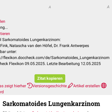
A
A
len
ng...
tieren
el Sarkomatoides Lungenkarzinom:
 Fink, Natascha van den Höfel, Dr. Frank Antwerpes
bar unter:
s://flexikon.doccheck.com/de/Sarkomatoides_Lungenkarzinom
eck Flexikon 09.05.2025. Letzte Bearbeitung 12.05.2025
Zitat kopieren
s zeigt hierher
Versionsgeschichte
Artikel erstellen
rd
Sarkomatoides Lungenkarzinom