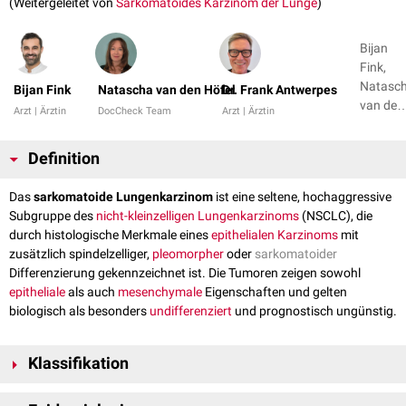
(Weitergeleitet von
Sarkomatoides Karzinom der Lunge
)
Bijan
Fink,
Natasc
Bijan Fink
Natascha van den Höfel
Dr. Frank Antwerpes
van den
Arzt | Ärztin
DocCheck Team
Arzt | Ärztin
Höfel +
Definition
Das
sarkomatoide Lungenkarzinom
ist eine seltene, hochaggressive
Subgruppe des
nicht-kleinzelligen Lungenkarzinoms
(NSCLC), die
durch histologische Merkmale eines
epithelialen
Karzinoms
mit
zusätzlich spindelzelliger,
pleomorpher
oder
sarkomatoider
Differenzierung gekennzeichnet ist. Die Tumoren zeigen sowohl
epitheliale
als auch
mesenchymale
Eigenschaften und gelten
biologisch als besonders
undifferenziert
und prognostisch ungünstig.
Klassifikation
Die
WHO
(2021) fasst unter dem Begriff "sarkomatoides