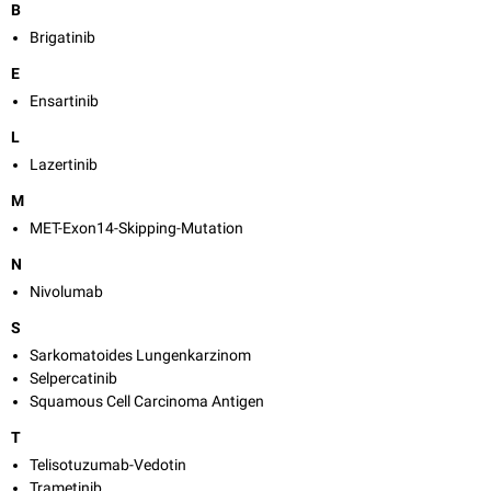
B
Brigatinib
E
Ensartinib
L
Lazertinib
M
MET-Exon14-Skipping-Mutation
N
Nivolumab
S
Sarkomatoides Lungenkarzinom
Selpercatinib
Squamous Cell Carcinoma Antigen
T
Telisotuzumab-Vedotin
Trametinib