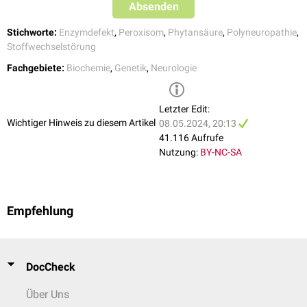
Syndaktylien
Absenden
Hallux valgus
Pes cavus
Stichworte:
Enzymdefekt
,
Peroxisom
,
Phytansäure
,
Polyneuropathie
,
Osteochondritis
Stoffwechselstörung
Störungen innerer
Organe
Fachgebiete:
Biochemie
,
Genetik
,
Neurologie
Kardiomyopathie
Kardiale
Arrhythmien
Störungen des
Blasensphinkters
Letzter Edit:
Wichtiger Hinweis zu diesem Artikel
08.05.2024, 20:13
41.116 Aufrufe
Nutzung:
BY-NC-SA
Empfehlung
DocCheck
Über Uns