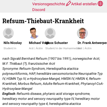
Versionsgeschichte
Artikel erstellen
Discord
Refsum-Thiebaut-Krankheit
Nils Nicolay
Michael Vogt
Maxx Schuster
Dr. Frank Antwerpe
Student/in
Arzt | Ärztin
Student/in der Humanmedizin
Arzt | Ärztin
nach Sigvald Bernhard Refsum (1907 bis 1991), norwegischer Arzt;
M.F. Thiébaut (?), französischer Arzt
Synonyme: Refsum-Syndrom, Heredopathia atactica
polyneuritiformis, HAP, hereditäre sensomotorische Neuropathie Typ
IV, HSMN Typ IV, α-Hydroxylase-Mangel, HMSN IV, HMSN 4, Refsum-
Krankheit, Morbus Refsum, Adulte Refsum-Krankheit, Phytanoyl-CoA-
Hydroxylase-Mangel
Englisch
: Refsum's disease, phytanic acid storage syndrome,
hereditary motor and sensory neuropathy type IV, hereditary motor
and sensory neuropathy type 4, heredopathia atactica