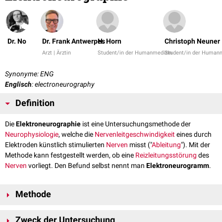
Dr. No
Dr. Frank Antwerpes
H. Horn
Christoph Neuner
Arzt | Ärztin
Student/in der Humanmedizin
Student/in der Human
Synonyme: ENG
Englisch
: electroneurography
Definition
Die
Elektroneurographie
ist eine Untersuchungsmethode der
Neurophysiologie
, welche die
Nervenleitgeschwindigkeit
eines durch
Elektroden künstlich stimulierten
Nerven
misst ("
Ableitung
"). Mit der
Methode kann festgestellt werden, ob eine
Reizleitungsstörung
des
Nerven
vorliegt. Den Befund selbst nennt man
Elektroneurogramm
.
Methode
Grundlagen
Zweck der Untersuchung