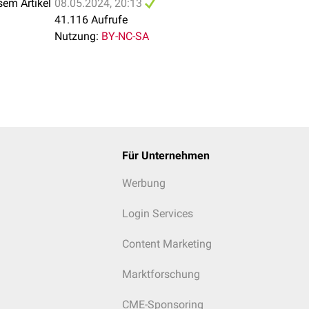
sem Artikel
08.05.2024, 20:13
gane
41.116 Aufrufe
Nutzung:
BY-NC-SA
ien
asensphinkters
Für Unternehmen
Werbung
Login Services
Content Marketing
Marktforschung
CME-Sponsoring