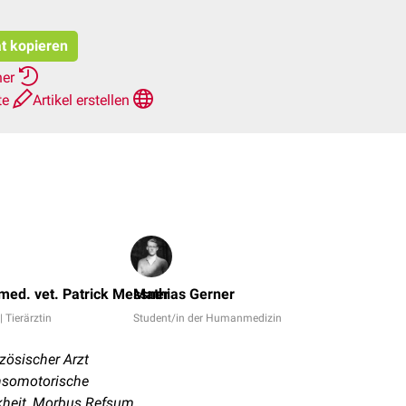
at kopieren
her
te
Artikel erstellen
Nils
Nicolay,
med. vet. Patrick Messner
Mathias Gerner
Michael
| Tierärztin
Student/in der Humanmedizin
Vogt
+
zösischer Arzt
6
ensomotorische
kheit, Morbus Refsum,