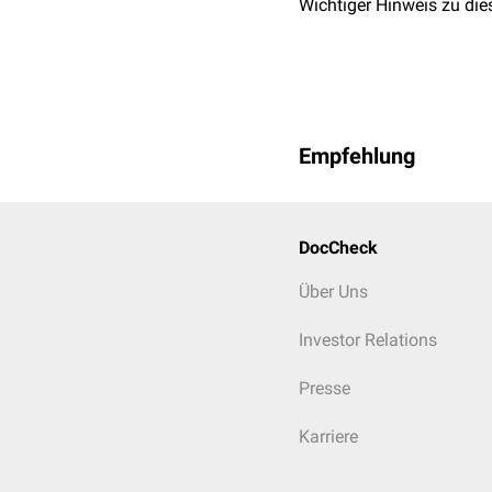
Wichtiger Hinweis zu die
Störungen innerer
Or
Kardiomyopathie
Kardiale
Arrhythm
Störungen des
Bl
Empfehlung
DocCheck
Über Uns
Investor Relations
Presse
Karriere