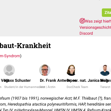
Zit
Was zeigt hier
Versionsgeschich
Discord
baut-Krankheit
um-Syndrom
)
 Vogt
Maxx Schuster
Dr. Frank Antwerpes
Dr. rer. nat. Janica Nolte
Mag. 
in
Student/in der Humanmedizin
Arzt | Ärztin
DocCheck Team
Tierarzt 
fsum (1907 bis 1991), norwegischer Arzt; M.F. Thiébaut (?), fran
m, Heredopathia atactica polyneuritiformis, HAP, hereditäre s
N Typ IV, α-Hydroxylase-Mangel, HMSN IV, HMSN 4, Refsum-Kran