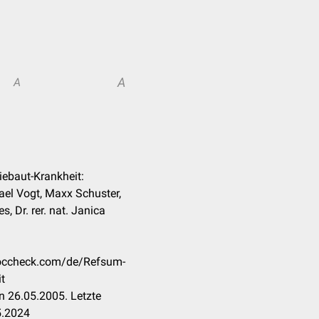
A
A
iebaut-Krankheit:
hael Vogt, Maxx Schuster,
s, Dr. rer. nat. Janica
.doccheck.com/de/Refsum-
t
n 26.05.2005. Letzte
5.2024