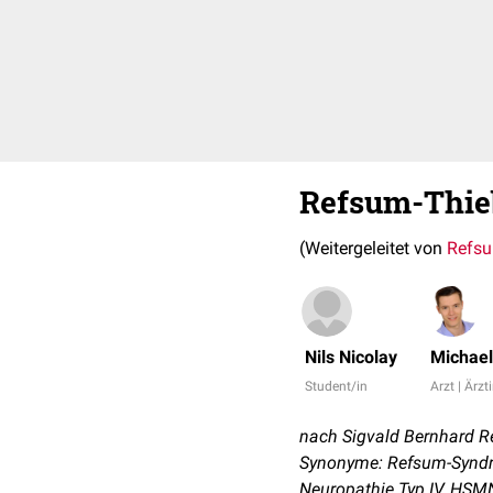
Refsum-Thie
(Weitergeleitet von
Refs
Nils Nicolay
Michael
Student/in
Arzt | Ärzt
nach Sigvald Bernhard Re
Synonyme: Refsum-Syndro
Neuropathie Typ IV, HSM