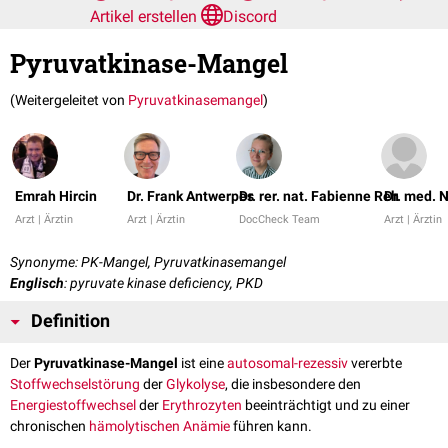
Artikel erstellen
Discord
Pyruvatkinase-Mangel
(Weitergeleitet von
Pyruvatkinasemangel
)
Emrah Hircin
Dr. Frank Antwerpes
Dr. rer. nat. Fabienne Reh
Dr. med. 
Arzt | Ärztin
Arzt | Ärztin
DocCheck Team
Arzt | Ärztin
Synonyme: PK-Mangel, Pyruvatkinasemangel
Englisch
: pyruvate kinase deficiency, PKD
Definition
Der
Pyruvatkinase-Mangel
ist eine
autosomal-rezessiv
vererbte
Stoffwechselstörung
der
Glykolyse
, die insbesondere den
Energiestoffwechsel
der
Erythrozyten
beeinträchtigt und zu einer
chronischen
hämolytischen Anämie
führen kann.