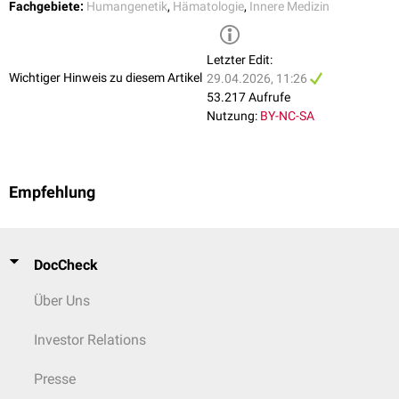
Neue Therapieansätze, wie gentherapeutische Verfahren, befinden sich
Fachgebiete:
Humangenetik
,
Hämatologie
,
Innere Medizin
in klinischer Entwicklung.
Letzter Edit:
Wichtiger Hinweis zu diesem Artikel
29.04.2026, 11:26
53.217 Aufrufe
Nutzung:
BY-NC-SA
Empfehlung
DocCheck
Blutausstrich mit typischen Merkmalen des Pyruvatkinase-Mangels:
Akanthozyten, Normoblasten, die bei stark gesteigerter Blutbildung
Über Uns
auftreten (oranger Pfeil) und Howell-Jolly-Körperchen (blauer Pfeil) als
Zeichen einer fehlenden Milz (Pappenheim-Färbung, 640fach).
Investor Relations
Presse