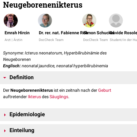
Neugeborenenikterus
Emrah Hircin
Dr. rer. nat. Fabienne Reh
Simon Schuckel
Davide Rosol
Arzt | Ärztin
DocCheck Team
DocCheck Team
Student/in der H
Synonyme: Icterus neonatorum, Hyperbilirubinämie des
Neugeborenen
Englisch:
neonatal jaundice, neonatal hyperbilirubinemia
Definition
Der
Neugeborenenikterus
ist ein zeitnah nach der
Geburt
auftretender
Ikterus
des
Säuglings
.
Epidemiologie
Ein Ikterus tritt bei der Mehrzahl aller
Neugeborenen
auf und ist meist
Einteilung
physiologisch
und selbstlimitierend. Eine
chronische