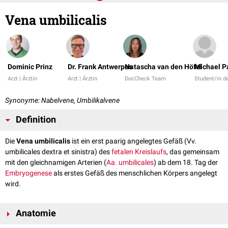
Vena umbilicalis
Dominic Prinz
Dr. Frank Antwerpes
Natascha van den Höfel
Michael Pa
Arzt | Ärztin
Arzt | Ärztin
DocCheck Team
Student/in d
Synonyme: Nabelvene, Umbilikalvene
Definition
Die
Vena umbilicalis
ist ein erst paarig angelegtes Gefäß (Vv.
umbilicales dextra et sinistra) des
fetalen Kreislaufs
, das gemeinsam
mit den gleichnamigen Arterien (
Aa. umbilicales
) ab dem 18. Tag der
Embryogenese
als erstes Gefäß des menschlichen Körpers angelegt
wird.
Anatomie