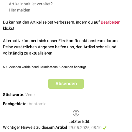
Die Vv. umbilicales bilden die Fortsetzung der Nabelschnurvene (
Vena
Artikelinhalt ist veraltet?
umbilicalis impar
) und leiten das in der
Plazenta
mit
Sauerstoff
Hier melden
angereicherte Blut über den
Ductus venosus hepatis
(Ductus venosus
Arantii) und die
Vena portae
zur
Vena cava inferior
. Das Gefäß ist nur für
Du kannst den Artikel selbst verbessern, indem du auf
Bearbeiten
kurze Zeit paarig angelegt. Die rechte Nabelvene degeneriert rasch,
klickst.
sodass die Vena umbilicalis sinistra etwa ab dem Ende der 8.
SSW
als
unpaares
Gefäß die Funktion alleine übernimmt.
Alternativ kümmert sich unser Flexikon-Redaktionsteam darum.
Postnatal
degeneriert ebenfalls die Vena umbilicalis sinistra, wobei das
Deine zusätzlichen Angaben helfen uns, den Artikel schnell und
Rudiment der
obliterierten
Vene als
Ligamentum teres hepatis
erhalten
vollständig zu aktualisieren:
bleibt.
500
Zeichen verbleibend. Mindestens 5 Zeichen benötigt.
Absenden
Stichworte:
Vene
Fachgebiete:
Anatomie
Letzter Edit:
Wichtiger Hinweis zu diesem Artikel
29.05.2025, 08:10