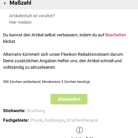
Betastrahlung
Maßzahl
: Abgabe von beim Kernzerfall freiwerdenden
einwirken:
-
+
Elektronen
(β
-Zerfall) oder
Positronen
(β
-Zerfall)
Äußere
Strahlung
Die Radioaktivität lässt sich durch die abgeleitete
SI-Einheit
Becquerel
Gammastrahlung
: Abgabe von kurzwelliger
elektromagnetischer
Artikelinhalt ist veraltet?
Kontamination
mit radioaktiven Substanzen
quantifizieren.
Strahlung
Hier melden
Inkorporation
radioaktiver Substanzen
Du kannst den Artikel selbst verbessern, indem du auf
Bearbeiten
klickst.
Alternativ kümmert sich unser Flexikon-Redaktionsteam darum.
Deine zusätzlichen Angaben helfen uns, den Artikel schnell und
vollständig zu aktualisieren:
500
Zeichen verbleibend. Mindestens 5 Zeichen benötigt.
Absenden
Stichworte:
Strahlung
Fachgebiete:
Physik
,
Radiologie
,
Strahlentherapie