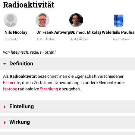
Radioaktivität
Nils Nicolay
Dr. Frank Antwerpes
Dr. med. Mikolaj Walensi
Udo Paulus
Student/in
Arzt | Ärztin
Arzt | Ärztin
Apotheker/in
von lateinisch: radius - Strahl
Definition
Als
Radioaktivität
bezeichnet man die Eigenschaft verschiedener
Elemente
, durch Zerfall und Umwandlung in andere Elemente oder
Isotope
radioaktive
Strahlung
abzugeben.
Einteilung
Diese lässt sich je nach physikalischen Eigenschaften charakterisieren:
Wirkung
Alphastrahlung
: Abgabe von zwei
Protonen
und zwei
Neutronen
aus
dem
Atomkern
Radioaktivität kann auf unterschiedlichen Wegen auf Lebewesen