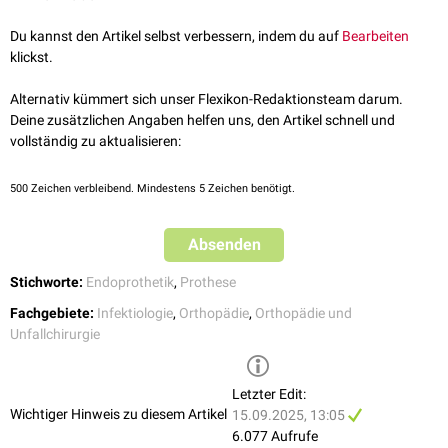
können palliative Konzepte mit Langzeitantibiotika oder Drainagen
angewendet werden, wenngleich die Erfolgsaussichten begrenzt sind.
Du kannst den Artikel selbst verbessern, indem du auf
Bearbeiten
Bisher (2025) gibt es keine allgemein anerkannte Strategie zur
klickst.
kalkulierten Antibiotikatherapie
. Eine entsprechende
Leitlinie
befindet
sich in Vorbereitung. Einige Autoren empfehlen eine
Alternativ kümmert sich unser Flexikon-Redaktionsteam darum.
Kombinationstherapie mit
Rifampicin
zur
Eradikation
von Biofilmen. Die
Deine zusätzlichen Angaben helfen uns, den Artikel schnell und
Wirksamkeit wird aber aktuell (2025) kontrovers diskutiert.
vollständig zu aktualisieren:
500
Zeichen verbleibend. Mindestens 5 Zeichen benötigt.
Absenden
Stichworte:
Endoprothetik
,
Prothese
Fachgebiete:
Infektiologie
,
Orthopädie
,
Orthopädie und
Unfallchirurgie
Letzter Edit:
Wichtiger Hinweis zu diesem Artikel
15.09.2025, 13:05
6.077 Aufrufe