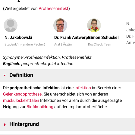
(Weitergeleitet von
Protheseninfekt
)
N.
Jako
Dr. 
N. Jakobowski
Dr. Frank Antwerpes
Simon Schuckel
Antw
Student/in (andere Fächer)
Arzt | Ärztin
DocCheck Team
1
Synonyme: Protheseninfektion, Protheseninfekt
Englisch:
periprosthetic joint infection
Definition
Die
periprothetische Infektion
ist eine
Infektion
im Bereich einer
Gelenkendoprothese
. Sie unterscheidet sich von anderen
muskuloskelettalen
Infektionen vor allem durch die ausgeprägte
Neigung zur
Biofilmbildung
auf der Implantatoberfläche.
Hintergrund
Der Begriff ist bisher nicht einheitlich definiert. Häufig wird für die