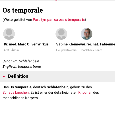
Os temporale
(Weitergeleitet von
Pars tympanica ossis temporalis
)
Dr. med. Marc Oliver Wirkus
Sabine Kleimeyer
Dr. rer. nat. Fabienn
Arzt | Ärztin
Heilpraktiker/in
DocCheck Team
Synonym: Schläfenbein
Englisch
: temporal bone
Definition
Das
Os temporale
, deutsch
Schläfenbein
, gehört zu den
Schädelknochen
. Es ist einer der detailreichsten
Knochen
des
menschlichen Körpers.