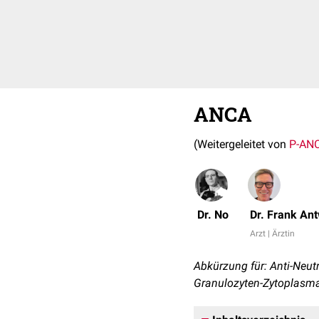
ANCA
(Weitergeleitet von
P-AN
Dr. No
Dr. Frank An
Arzt | Ärztin
Abkürzung für: Anti-Neut
Granulozyten-Zytoplasma