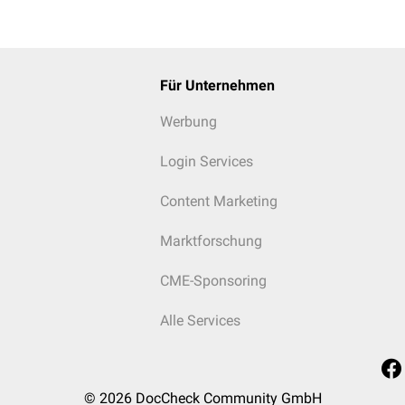
erythematodes
s
Für Unternehmen
Werbung
 Cholangitis
(in ca. 80 % der Fälle)
Login Services
. 75 % der Fälle)
 20 % der Fälle)
Content Marketing
e
(bei < 10 % der Fälle)
Marktforschung
CME-Sponsoring
Alle Services
© 2026
DocCheck Community GmbH