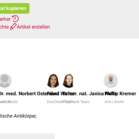
tat kopieren
ierher
ichte
Artikel erstellen
Dr. med. Norbert Ostendorf
Fiona Walter
Dr. rer. nat. Janica Nolte
Phillip Kremer
edizin
rzt | Ärztin
DocCheck Team
DocCheck Team
Arzt | Ärztin
ische Antikörper,