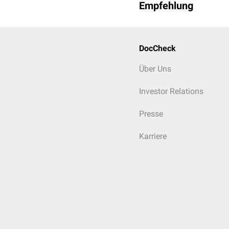
Empfehlung
Systemischer Lupus 
Polymyositis
Felty-Syndrom
Rheumatoide Arthriti
DocCheck
Sjögren-Syndrom
Über Uns
Panarteriitis nodosa
primär sklerosierende
Investor Relations
Colitis ulcerosa
(in ca
Morbus Crohn
(in ca.
Presse
primär biliäre Zirrhos
Karriere