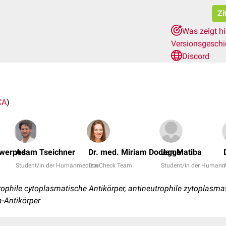
Zi
Was zeigt h
Versionsgesch
Discord
CA
)
twerpes
Adam Tseichner
Dr. med. Miriam Dodegge
Jan Matiba
Student/in der Humanmedizin
DocCheck Team
Student/in der Humanm
A
rophile cytoplasmatische Antikörper, antineutrophile zytoplasmat
-Antikörper