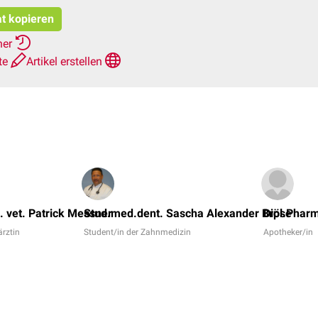
at kopieren
her
te
Artikel erstellen
 vet. Patrick Messner
Stud.med.dent. Sascha Alexander Bröse
Dipl.Pharm
ärztin
Student/in der Zahnmedizin
Apotheker/in