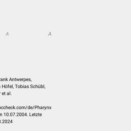
A
A
Frank Antwerpes,
Höfel, Tobias Schübl,
 et al.
.doccheck.com/de/Pharynx
n 10.07.2004. Letzte
3.2024