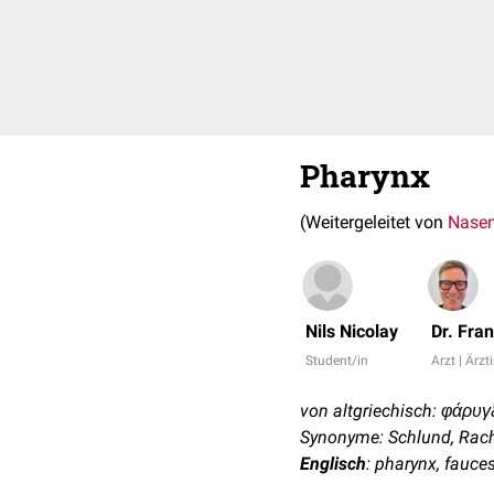
Pharynx
(Weitergeleitet von
Nase
Nils Nicolay
Dr. Fra
Student/in
Arzt | Ärzt
von altgriechisch: φάρυγξ
Synonyme: Schlund, Rac
Englisch
: pharynx, fauce