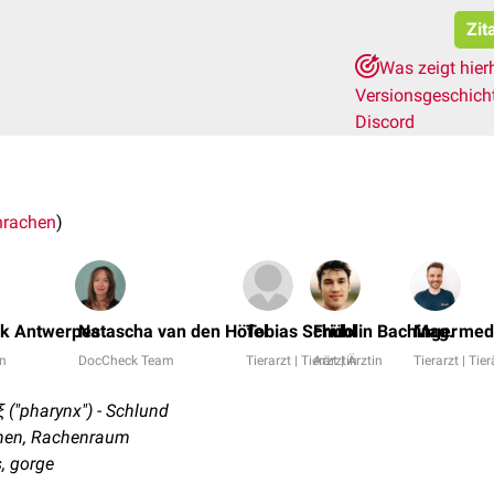
Zit
Was zeigt hier
Versionsgeschich
Discord
nrachen
)
nk Antwerpes
Natascha van den Höfel
Tobias Schübl
Fridolin Bachinger
Mag. med.
in
DocCheck Team
Tierarzt | Tierärztin
Arzt | Ärztin
Tierarzt | Tier
 ("pharynx") - Schlund
hen, Rachenraum
s, gorge