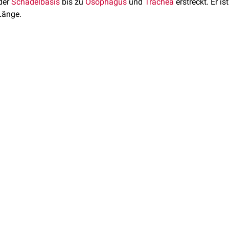
der
Schädelbasis
bis zu
Ösophagus
und
Trachea
erstreckt. Er is
Länge.