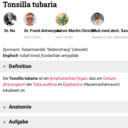
Tonsilla tubaria
Dr. No
Dr. Frank Antwerpes
Anton-Martin Christof
Stud.med.dent. Sas
Arzt | Ärztin
Arzt | Ärztin
Student/in der Zahnmedi
Synonym: Tubenmandel, "Seitenstrang" (obsolet)
Englisch
: tubal tonsil, Eustachian amygdala
Definition
Die
Tonsilla tubaria
ist ein
lymphatisches Organ
, das am
Ostium
pharyngeum
der
Tuba auditiva
im
Epipharynx
(Nasenrachenraum)
lokalisiert ist.
Anatomie
Die Tonsilla tubaria besteht aus lymphatischem Gewebe mit zahlreichen
Aufgabe
Lymphfollikeln
und ist Teil des
Waldeyerschen Rachenrings
. Sie liegt wie