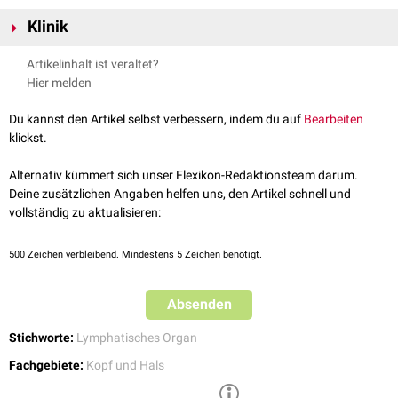
die
Tonsilla palatina
paarig vor. Die Tonsilla tubaria weist deutlich
Die Tonsilla tubaria ist Teil des
Immunsystems
und dient der
weniger ausgeprägte
Krypten
auf als die
Gaumenmandel
. Die Oberfläche
Klinik
Infektabwehr
. Sie stellt eine Barriere für
Krankheitserreger
dar, die z.B.
ist mit
respiratorischem Flimmerepithel
überzogen.
über die
Schleimhaut
des Rachens in das
Mittelohr
aszendieren wollen.
Bei Kindern kann die Tonsilla tubaria hypertrophieren, was zu einem
Artikelinhalt ist veraltet?
Tubenverschluss
führt, der sich als
Schallleitungsschwerhörigkeit
Hier melden
bemerkbar macht.
Du kannst den Artikel selbst verbessern, indem du auf
Bearbeiten
klickst.
Alternativ kümmert sich unser Flexikon-Redaktionsteam darum.
Deine zusätzlichen Angaben helfen uns, den Artikel schnell und
vollständig zu aktualisieren:
500
Zeichen verbleibend. Mindestens 5 Zeichen benötigt.
Absenden
Stichworte:
Lymphatisches Organ
Fachgebiete:
Kopf und Hals