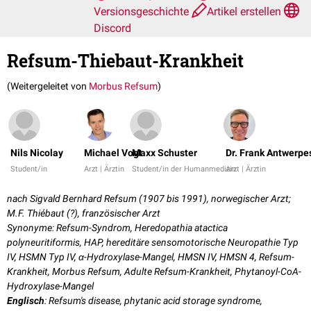
Versionsgeschichte
Artikel erstellen
Discord
Refsum-Thiebaut-Krankheit
(Weitergeleitet von
Morbus Refsum
)
Nils Nicolay
Michael Vogt
Maxx Schuster
Dr. Frank Antwerpe
Student/in
Arzt | Ärztin
Student/in der Humanmedizin
Arzt | Ärztin
nach Sigvald Bernhard Refsum (1907 bis 1991), norwegischer Arzt;
M.F. Thiébaut (?), französischer Arzt
Synonyme: Refsum-Syndrom, Heredopathia atactica
polyneuritiformis, HAP, hereditäre sensomotorische Neuropathie Typ
IV, HSMN Typ IV, α-Hydroxylase-Mangel, HMSN IV, HMSN 4, Refsum-
Krankheit, Morbus Refsum, Adulte Refsum-Krankheit, Phytanoyl-CoA-
Hydroxylase-Mangel
Englisch
: Refsum's disease, phytanic acid storage syndrome,