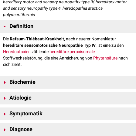
hereditary motor and sensory neuropathy type IV, hereditary motor
and sensory neuropathy type 4, heredopathia atactica
polyneuritiformis
Definition
Die
Refsum-Thiébaut-Krankheit
, nach neuerer Nomenklatur
hereditäre sensomotorische Neuropathie Typ IV
, ist eine zu den
Heredoataxien
zählende
hereditäre
peroxisomale
Stoffwechselstörung, die eine Anreicherung von
Phytansäure
nach
sich zieht.
Biochemie
Phytansäure ist eine gesättigte, verzweigtkettige
Fettsäure
, an deren β-
Ätiologie
Position sich eine
Methylgruppe
befindet. Sie kann daher nicht direkt
durch
mitochondriale
Betaoxidation
verstoffwechselt werden.
Der
autosomal-rezessiv
vererblichen Refsum-Thiébaut-Krankheit können
Ersatzweise wird sie in den
Peroxisomen
durch
Alpha-Oxidation
Symptomatik
verschiedene genetische Defekte auf
Chromosom 10
im PHYH/PAXH-
umgewandelt. Das dafür verantwortliche
Enzym
ist die
Gen
zugrunde liegen, die in einem Ausfall der peroxisomalen
Phytanoyl-
Die Refsum-Thiébaut-Krankheit beginnt üblicherweise zwischen dem
Phytansäureoxidase
, auch als
Phytanoyl-CoA-Hydroxylase
bezeichnet.
CoA-Hydroxylase
resultieren. In manchen Fällen kann auch das PEX7-
Diagnose
ersten und zweiten Lebensjahrzehnt mit dem Auftreten von
Gen betroffen sein, welches das Transportprotein
Peroxin-7
kodiert, das