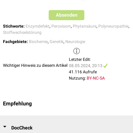
Hyperkeratosis palmaris et plantaris
Symptome des
Skelettsystems
Syndaktylien
Absenden
Hallux valgus
Pes cavus
Stichworte:
Enzymdefekt
,
Peroxisom
,
Phytansäure
,
Polyneuropathie
,
Osteochondritis
Stoffwechselstörung
Störungen innerer
Organe
Fachgebiete:
Biochemie
,
Genetik
,
Neurologie
Kardiomyopathie
Kardiale
Arrhythmien
Störungen des
Blasensphinkters
Letzter Edit:
Wichtiger Hinweis zu diesem Artikel
08.05.2024, 20:13
41.116 Aufrufe
Nutzung:
BY-NC-SA
Empfehlung
DocCheck