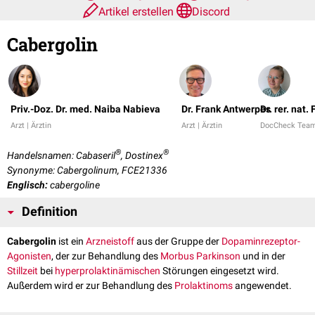
Artikel erstellen
Discord
Cabergolin
Priv.-Doz. Dr. med. Naiba Nabieva
Dr. Frank Antwerpes
Dr. rer. nat
Arzt | Ärztin
Arzt | Ärztin
DocCheck Tea
®
®
Handelsnamen: Cabaseril
, Dostinex
Synonyme: Cabergolinum, FCE21336
Englisch:
cabergoline
Definition
Cabergolin
ist ein
Arzneistoff
aus der Gruppe der
Dopaminrezeptor-
Agonisten
, der zur Behandlung des
Morbus Parkinson
und in der
Stillzeit
bei
hyperprolaktinämischen
Störungen eingesetzt wird.
Außerdem wird er zur Behandlung des
Prolaktinoms
angewendet.