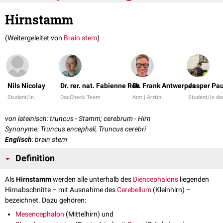
Hirnstamm
(Weitergeleitet von
Brain stem
)
Nils Nicolay
Dr. rer. nat. Fabienne Reh
Dr. Frank Antwerpes
Jasper Pau
Student/in
DocCheck Team
Arzt | Ärztin
Student/in d
von lateinisch: truncus - Stamm; cerebrum - Hirn
Synonyme: Truncus encephali, Truncus cerebri
Englisch
: brain stem
Definition
Als
Hirnstamm
werden alle unterhalb des
Diencephalons
liegenden
Hirnabschnitte – mit Ausnahme des
Cerebellum
(Kleinhirn) –
bezeichnet. Dazu gehören:
Mesencephalon
(Mittelhirn) und