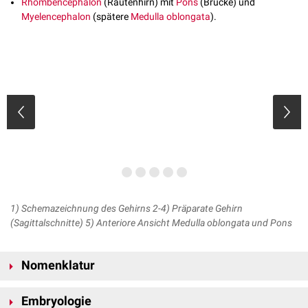
Rhombencephalon
(Rautenhirn) mit
Pons
(Brücke) und
Myelencephalon
(spätere
Medulla oblongata
).
1) Schemazeichnung des Gehirns 2-4) Präparate Gehirn
(Sagittalschnitte) 5) Anteriore Ansicht Medulla oblongata und Pons
Nomenklatur
Die Begriffe Hirnstamm und
Stammhirn
werden oft fälschlicherweise
Embryologie
synonym verwendet. Im Gegensatz zum Hirnstamm, welcher