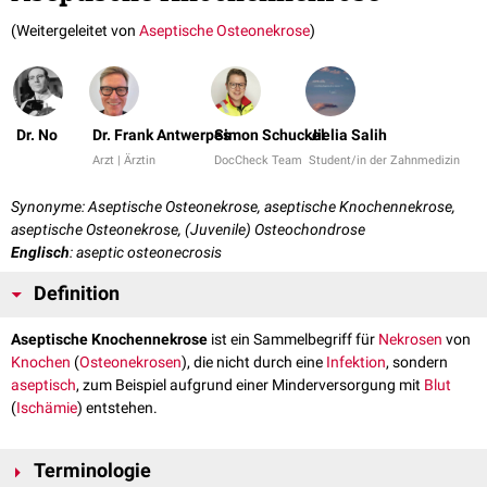
(Weitergeleitet von
Aseptische Osteonekrose
)
Dr. No
Dr. Frank Antwerpes
Simon Schuckel
Jielia Salih
Arzt | Ärztin
DocCheck Team
Student/in der Zahnmedizin
Synonyme: Aseptische Osteonekrose, aseptische Knochennekrose,
aseptische Osteonekrose, (Juvenile) Osteochondrose
Englisch
: aseptic osteonecrosis
Definition
Aseptische Knochennekrose
ist ein Sammelbegriff für
Nekrosen
von
Knochen
(
Osteonekrosen
), die nicht durch eine
Infektion
, sondern
aseptisch
, zum Beispiel aufgrund einer Minderversorgung mit
Blut
(
Ischämie
) entstehen.
Terminologie