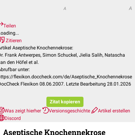
A
A
A
Teilen
oading...
Zitieren
Artikel Aseptische Knochennekrose:
Dr. Frank Antwerpes, Simon Schuckel, Jielia Salih, Natascha
an den Höfel et al.
Abrufbar unter:
https://flexikon.doccheck.com/de/Aseptische_Knochennekrose
DocCheck Flexikon 08.06.2007. Letzte Bearbeitung 28.01.2026
Zitat kopieren
Was zeigt hierher
Versionsgeschichte
Artikel erstellen
Discord
Aseptische Knochennekrose