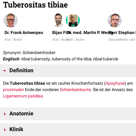
Tuberositas tibiae
Dr. Frank Antwerpes
Bijan Fink
Dr. med. Martin P. Wedig
Herr Stephan 
Arzt | Ärztin
Arzt | Ärztin
Arzt | Ärztin
Gesundheits- und 
Synonym: Schienbeinhöcker
Englisch
: tibial tuberosity, tuberosity of the tibia, tibial tubercle
Definition
Die
Tuberositas tibiae
ist ein rauher Knochenfortsatz (
Apophyse
) am
proximalen
Ende der vorderen
Schienbeinkante
. Sie ist der Ansatz des
Ligamentum patellae
.
Anatomie
Die Tuberositas tibiae liegt direkt unterhalb der beiden
Tibiakondylen
und
Klinik
lässt sich dort gut
palpieren
. Sie dient zusammen mit der hier