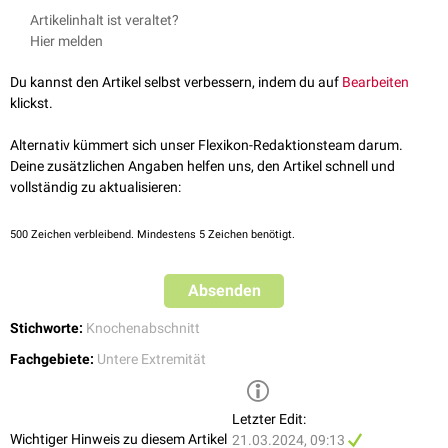
einstrahlenden Patellasehne der Kraftübertragung des
Musculus
Beim
Morbus Osgood-Schlatter
kommt es zu einer Vergrößerung und
Artikelinhalt ist veraltet?
quadriceps femoris
auf das Schienbein.
Druckschmerzhaftigkeit
der Tuberositas tibiae. Eine massive
Hier melden
Krafteinwirkung auf die Patellasehne kann zu einer
Avulsionsfraktur
des
Schienbeinhöckers führen.
Du kannst den Artikel selbst verbessern, indem du auf
Bearbeiten
Belastungsschmerzen
an der Tuberositas tibiae treten z.B. beim
klickst.
Patellaspitzensyndrom
auf.
Alternativ kümmert sich unser Flexikon-Redaktionsteam darum.
Deine zusätzlichen Angaben helfen uns, den Artikel schnell und
vollständig zu aktualisieren:
500
Zeichen verbleibend. Mindestens 5 Zeichen benötigt.
Absenden
Stichworte:
Knochenabschnitt
Fachgebiete:
Untere Extremität
Letzter Edit:
Wichtiger Hinweis zu diesem Artikel
21.03.2024, 09:13