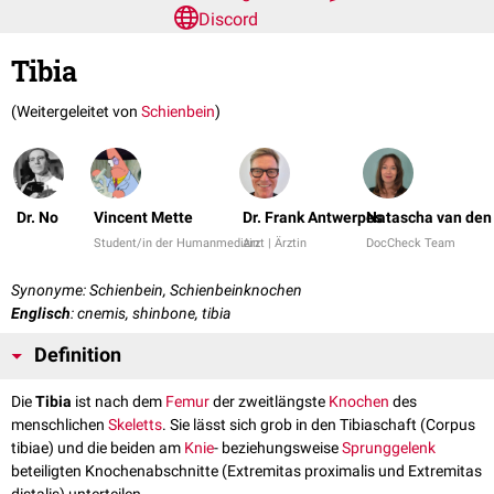
Discord
Tibia
(Weitergeleitet von
Schienbein
)
Dr. No
Vincent Mette
Dr. Frank Antwerpes
Natascha van den
Student/in der Humanmedizin
Arzt | Ärztin
DocCheck Team
Synonyme: Schienbein, Schienbeinknochen
Englisch
: cnemis, shinbone, tibia
Definition
Die
Tibia
ist nach dem
Femur
der zweitlängste
Knochen
des
menschlichen
Skeletts
. Sie lässt sich grob in den Tibiaschaft (Corpus
tibiae) und die beiden am
Knie
- beziehungsweise
Sprunggelenk
beteiligten Knochenabschnitte (Extremitas proximalis und Extremitas