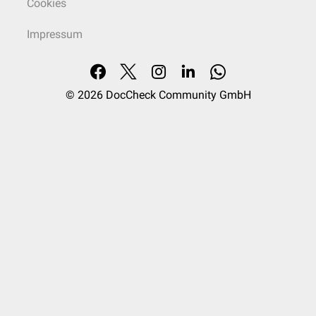
Cookies
werden. Auf der medialen Seite zeigt sie einen ausgeprägten Vorsprung,
den
Malleolus medialis
. Aufgrund seiner Form wird dieser Abschnitt der
Impressum
Tibia auch als
Pilon tibiale
(Tibiaplafond) bezeichnet. Die hintere Kante
der Extremitas distalis wird in der klinischen Anatomie auch als
Malleolus
posterior
adressiert.
© 2026
DocCheck Community GmbH