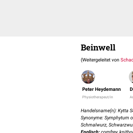
Beinwell
(Weitergeleitet von
Schad
Peter Heydemann
D
Physiotherapeut/in
Ar
Handelsname(n): Kytta 
Synonyme: Symphytum offi
Schmalwurz, Schwarzwur
Englisch:
comfrey, knitbo