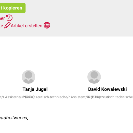
at kopieren
her
te
Artikel erstellen
Tanja Jugel
David Kowalewski
/r Assistent/in (PTA)
Pharmazeutisch-technische/r Assistent/in (PTA)
Pharmazeutisch-technische/
hadheilwurzel,