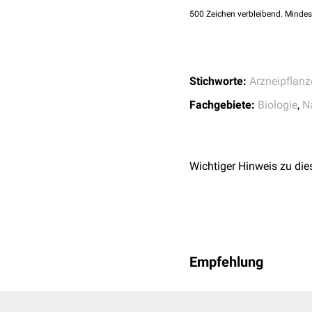
Europäische Arzneimi
500
Zeichen verbleibend. Mindes
Bundesinstitut für Ar
(Phytotherapie), die 
Der Beinwell (Symphytum 
Stichworte:
Arzneipflanz
Fachgebiete:
Biologie
,
N
Wichtiger Hinweis zu die
Empfehlung