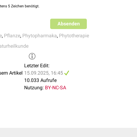
ttelagentur:
Symphytum officinale
. Zuletzt abgerufen am 15
tens 5 Zeichen benötigt.
zneimittel und Medizinprodukte:
Liste der Monographien der Ko
im Bundesanzeiger veröffentlicht sind
. Zuletzt abgerufen am 
Absenden
officinale) mit charakteristischen Blüten(-ständen) und Blättern
e
,
Pflanze
,
Phytopharmaka
,
Phytotherapie
aturheilkunde
Letzter Edit:
sem Artikel
15.09.2025, 16:45
10.033 Aufrufe
Nutzung:
BY-NC-SA