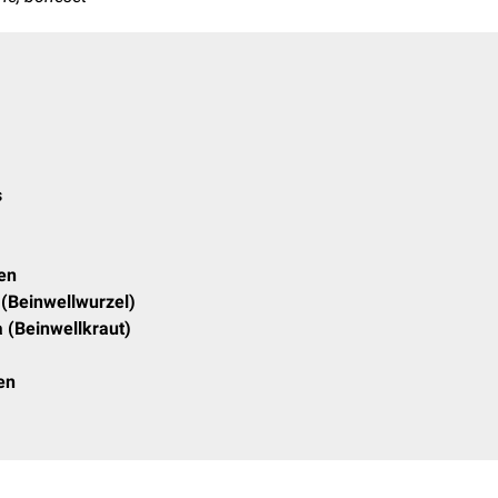
s
en
 (Beinwellwurzel)
 (Beinwellkraut)
en