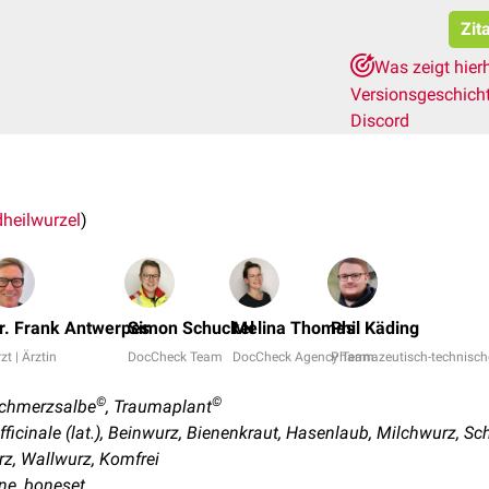
Zit
Was zeigt hier
Versionsgeschich
Discord
heilwurzel
)
r. Frank Antwerpes
Simon Schuckel
Melina Thomas
Phil Käding
zt | Ärztin
DocCheck Team
DocCheck Agency Team
Pharmazeutisch-technische
©
©
Schmerzsalbe
, Traumaplant
cinale (lat.), Beinwurz, Bienenkraut, Hasenlaub, Milchwurz, Sc
z, Wallwurz, Komfrei
ne, boneset