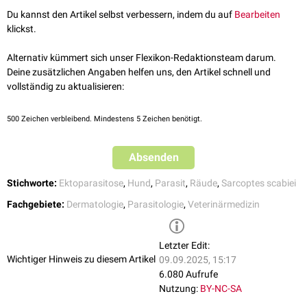
Da der Mensch als
Fehlwirt
dieser Milben gilt, findet keine weitere
KG. ISBN: 978-3-8304-1125-3.
häufig auch zu
sekundären
Pyodermien
.
Du kannst den Artikel selbst verbessern, indem du auf
Bearbeiten
Vermehrung statt, sodass die Symptome häufig selbstlimitierend sind.
Eckert J, Friedhoff KT, Zahner H, Deplazes P. 2008. Lehrbuch der
klickst.
Parasitologie für die Tiermedizin. 2., vollständig überarbeitete
Auflage. Stuttgart: Enke Verlag in MVS Medizinverlage Stuttgart
Alternativ kümmert sich unser Flexikon-Redaktionsteam darum.
GmbH & Co. KG. ISBN: 978-3-8304-1072-0
Deine zusätzlichen Angaben helfen uns, den Artikel schnell und
vollständig zu aktualisieren:
500
Zeichen verbleibend. Mindestens 5 Zeichen benötigt.
Absenden
Stichworte:
Ektoparasitose
,
Hund
,
Parasit
,
Räude
,
Sarcoptes scabiei
Fachgebiete:
Dermatologie
,
Parasitologie
,
Veterinärmedizin
Letzter Edit:
Wichtiger Hinweis zu diesem Artikel
09.09.2025, 15:17
6.080 Aufrufe
Nutzung:
BY-NC-SA