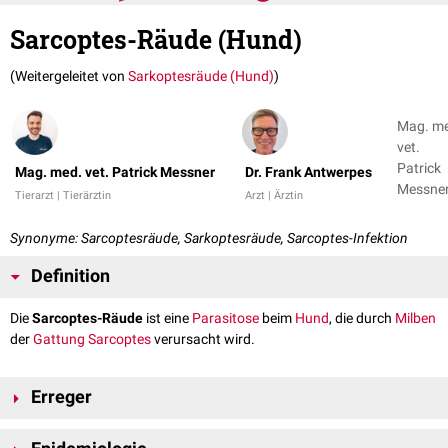
Sarcoptes-Räude (Hund)
(Weitergeleitet von
Sarkoptesräude (Hund)
)
Mag. m
vet.
Patrick
Mag. med. vet. Patrick Messner
Dr. Frank Antwerpes
Messner
Tierarzt | Tierärztin
Arzt | Ärztin
Dr. Fran
Antwer
Synonyme: Sarcoptesräude, Sarkoptesräude, Sarcoptes-Infektion
Definition
Die
Sarcoptes-Räude
ist eine
Parasitose
beim
Hund
, die durch
Milben
der
Gattung
Sarcoptes
verursacht wird.
Erreger
Sarcoptes scabiei var. canis
ist eine Grabmilbe, die zur
Familie
der