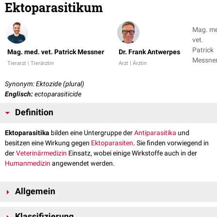
Ektoparasitikum
Mag. m
vet.
Patrick
Mag. med. vet. Patrick Messner
Dr. Frank Antwerpes
Messner
Tierarzt | Tierärztin
Arzt | Ärztin
Dr. Fran
Antwer
Synonym: Ektozide (plural)
Englisch:
ectoparasiticide
Definition
Ektoparasitika
bilden eine Untergruppe der
Antiparasitika
und
besitzen eine Wirkung gegen
Ektoparasiten
. Sie finden vorwiegend in
der
Veterinärmedizin
Einsatz, wobei einige Wirkstoffe auch in der
Humanmedizin
angewendet werden.
Allgemein
Ektoparasitika wirken entweder als
Kontakt-
,
Fraß-
oder
Atemgifte
. Die
Klassifizierung