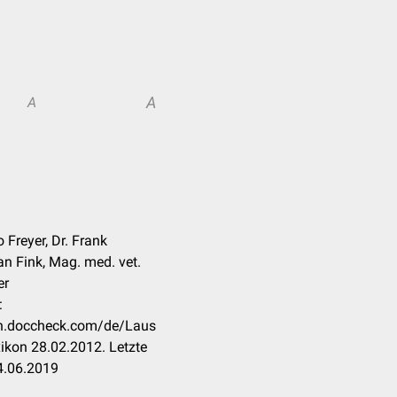
A
A
o Freyer, Dr. Frank
an Fink, Mag. med. vet.
er
:
kon.doccheck.com/de/Laus
ikon 28.02.2012. Letzte
4.06.2019