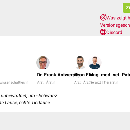
Z
Was zeigt h
Versionsgesch
Discord
Dr. Frank Antwerpes
Bijan Fink
Mag. med. vet. Pat
rwissenschaftler/in
Arzt | Ärztin
Arzt | Ärztin
Tierarzt | Tierärztin
- unbewaffnet; ura - Schwanz
e Läuse, echte Tierläuse