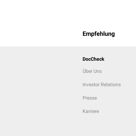
Hoplopleuridae
Haemodipsus ventrico
Polyplax serrata
Empfehlung
Polyplax spinulosa
DocCheck
Über Uns
Investor Relations
Presse
Karriere