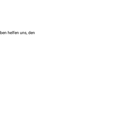
tden
als
ihres Wirtes maximal 7
Rind
Schwein
ben helfen uns, den
Pferd
Esel
Rind
Ziege
,
Schaf
Hund
,
Fuchs
Rind