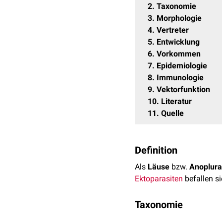
2
Taxonomie
3
Morphologie
4
Vertreter
5
Entwicklung
6
Vorkommen
7
Epidemiologie
8
Immunologie
9
Vektorfunktion
10
Literatur
11
Quelle
Definition
Als
Läuse
bzw.
Anoplura
Ektoparasiten
befallen s
Taxonomie
Stamm:
Arthropoda