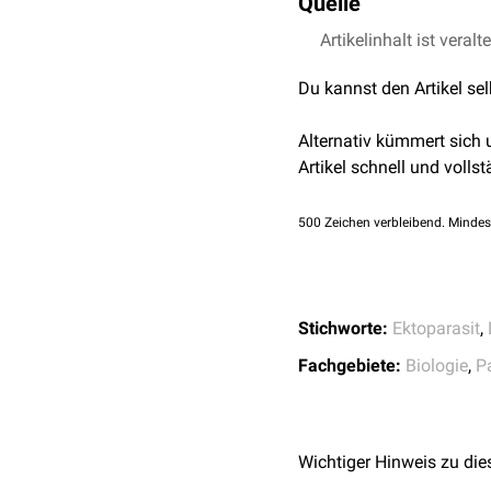
Quelle
Erscheinung wird als
Flo
mit
Haarlingen
vor.
Haematopinidae
Tiermedizin. 2., volls
Differenzialdiagnose
in 
Da Anoplura auf die reg
Artikelinhalt ist veralt
Systematik der Insek
Haematopinus euryste
Tage.
Du kannst den Artikel se
Haematopinus suis
Alternativ kümmert sich
Haematopinus asini m
Artikel schnell und vollst
Haematopinus asini asi
500
Zeichen verbleibend. Mindes
Linognathidae
Linognathus vituli
Stichworte:
Ektoparasit
,
Linognathus stenopsis
Fachgebiete:
Biologie
,
P
Linognathus setosus
Solenoptes capillatus
Wichtiger Hinweis zu die