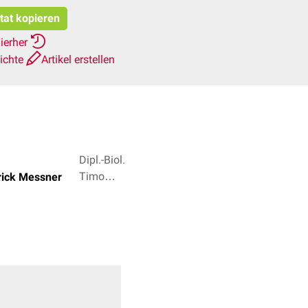
itat kopieren
ierher
ichte
Artikel erstellen
Dipl.-Biol.
Timo
rick Messner
Freyer, Dr.
Frank
Antwerpes
+ 2